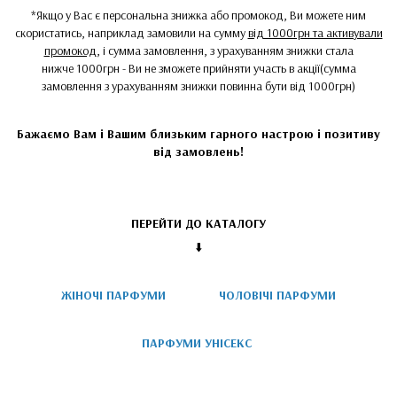
*Якщо у Вас є персональна знижка або промокод, Ви можете ним
скористатись, наприклад замовили на сумму
від 1000грн та активували
промокод
, і сумма замовлення, з урахуванням знижки стала
нижче 1000грн - Ви не зможете прийняти участь в акції(сумма
замовлення з урахуванням знижки повинна бути від 1000грн)
Бажаємо Вам і Вашим близьким гарного настрою і позитиву
від замовлень!
ПЕРЕЙТИ ДО КАТАЛОГУ
⬇️
ЖІНОЧІ ПАРФУМИ
ЧОЛОВІЧІ ПАРФУМИ
ПАРФУМИ УНІСЕКС