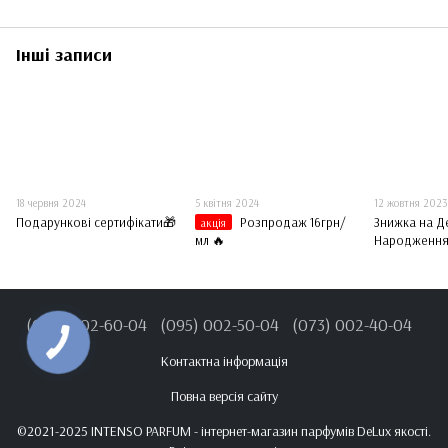
Інші записи
18 червня 2024
5 квітня 2024
12 жовтня 2023
Подарункові сертифікати🎁
Розпродаж 16грн/
Знижка на Д
акція
мл 🔥️️️️️️
Народження
(096) 002-60-04
(095) 002-50-04
(073) 002-40-04
Контактна інформація
Повна версія сайту
©2021-2025 INTENSO PARFUM - інтернет-магазин парфумів DeLux якості.