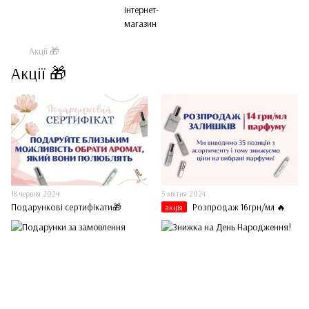
Акції 🎁
Акції 🎁
18 червня 2024
5 квітня 2024
Подарункові сертифікати🎁
Розпродаж 16грн/мл 🔥️️️️️️
акція