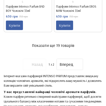
5
9
Парфуми Intenso Parfum BAD
Парфуми Intenso Parfum EROS
BOY Чоловічі 35ml
MAN Чоловічі 35ml
630 грн
630 грн
733 грн
733 грн
Купити
Купити
Показати ще 19 товарів
Назад
Вперед
1
з 2
Інтернет-магазин парфумерії INTENSO PARFUM представляє вишукану
колекцію чоловічих ароматів, які підкреслять вашу мужність і дозволять
Вам виразити свій унікальний стиль.
У нас представлені найкращі чоловічі аромати парфумів.
Кожен парфум ретельно створений майстрами парфумерії, щоб досягти
ідеального балансу між класичними нотами та сучасними тенденціями.
На вас чекають аромати, які уособлюють елегантність, силу та