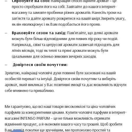
Спробуйте на собі:
Найкращий спосіб оцінити аромат – це
просто спробувати його на собі. Завітайте до нашого інтернет-
магазину та замовте пробники різних ароматів. Нанесіть трохи на
зап'ястя та дайте аромату розкритися на вашій шкірі.Зверніть увагу,
як він еволюціонує і як Вам подобається його прояв.
Враховуйте сезон та захід:
Пам'ятайте, що деякі аромати
можуть бути більш відповідними для певних пір року чи подій.
Наприклад, свіжі та цитрусові аромати зазвичай підходять для
літніх місяців, тоді як теплі та пряні аромати можуть бути
ідеальними для осінньо-зимових вечірніх заходів.
Довіртеся своїм почуттям:
Зрештою, найкращі чоловічі духи повинні бути засновані на вашій
особистій перевагі та інтуїції. Довіртеся своїм почуттям та виберіть
аромат, який викликає у Вас позитивні емоції та дає можливість відчути
себе впевнено та привабливо.
Ми гарантуємо, що всі наші товари високоякісні та ціна чоловічих
парфумів за конкурентними цінами. Купити чоловічі парфуми в інтернет-
магазині INTENSO PARFUM – це не тільки можливість отримати
відмінний продукт, а й економія вашого часу та грошей. Щоб зробити
Ваш досвід покупки ще зручнішим, ми пропонуємо простий та