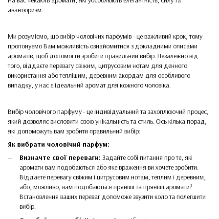
авантюризм.
Ми розуміємо, що вибір чоловічих парфумів - це важливий крок, тому
пропонуємо Вам можливість ознайомитися з докладними описами
ароматів, щоб допомогти зробити правильний вибір. Незалежно від
того, віддаєте перевагу свіжим, цитрусовим нотам для денного
використання або теплішим, деревним акордам для особливого
випадку, у нас є ідеальний аромат для кожного чоловіка.
Вибір чоловічого парфуму - це індивідуальний та захоплюючий процес,
який дозволяє висловити свою унікальність та стиль. Ось кілька порад,
які допоможуть вам зробити правильний вибір:
Як вибрати чоловічий парфум:
Визначте свої переваги:
Задайте собі питання про те, які
аромати вам подобаються або яке враження ви хочете зробити.
Віддаєте перевагу свіжим і цитрусовим нотам, теплим і деревним,
або, можливо, вам подобаються пряніші та пряніші аромати?
Встановлення ваших переваг допоможе звузити коло та полегшити
вибір.