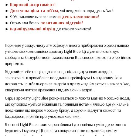
►
Широкий асортимент!
►
Доступна ціна та об`єм,
які неодмінно порадують Вас!
► 99% замовлень висилаємо
в день замовлення!
► Отримали безліч
позитивних відгуків!
►
Індивідуальний підхід
до кожного клієнта!
Пориньте у свіжу, чисту атмосферу літнього прибережного раю з нашою
унікальною композицією аромату Light Blue. Ці духи втілюють дух
свободи та безтурботності, захоплюючи Вас своєю ніжною та енергійною
природою.
Відкрийте себе танцю, що хвилює, свіжих цитрусових акордів,
зливаючись в привабливе поєднання грейпфрута і мандарину. Їхня
яскравість і підбадьорлива енергія відразу ж здіймаються навколо Вас,
створюючи чуттєве враження і піднімаючи настрій.
Серце аромату Light Blue розкривається силою та магією морської води,
що супроводжується ніжними та пряними нотами ялівцю. Це унікальне
поєднання відтворює морську бризу, даруючи відчуття свіжості та
бадьорості, ніби Ви прогулюєтеся хвилями.
В основі Light Blue лежить приваблива і довговічна суміш дерев'яного
бурштину і мускусу. Ці теплі та спокусливі ноти надають аромату