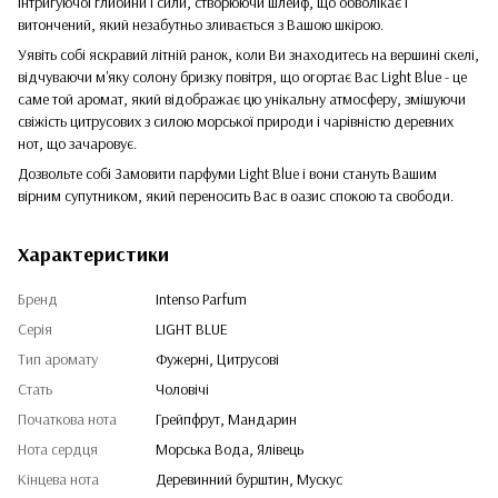
інтригуючої глибини і сили, створюючи шлейф, що обволікає і
витончений, який незабутньо зливається з Вашою шкірою.
Уявіть собі яскравий літній ранок, коли Ви знаходитесь на вершині скелі,
відчуваючи м'яку солону бризку повітря, що огортає Вас Light Blue - це
саме той аромат, який відображає цю унікальну атмосферу, змішуючи
свіжість цитрусових з силою морської природи і чарівністю деревних
нот, що зачаровує.
Дозвольте собі Замовити парфуми Light Blue і вони стануть Вашим
вірним супутником, який переносить Вас в оазис спокою та свободи.
Характеристики
Бренд
Intenso Parfum
Серія
LIGHT BLUE
Тип аромату
Фужерні, Цитрусові
Стать
Чоловічі
Початкова нота
Грейпфрут, Мандарин
Нота сердця
Морська Вода, Ялівець
Кінцева нота
Деревинний бурштин, Мускус