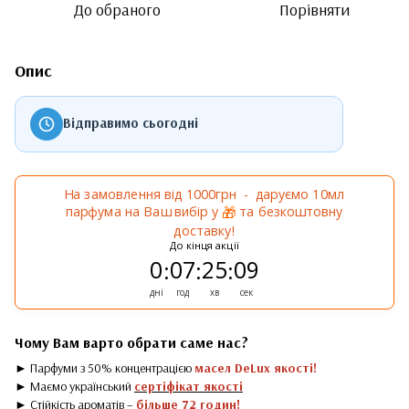
До обраного
Порівняти
Опис
Відправимо сьогодні
На замовлення від 1000грн - даруємо 10мл
парфума на Ваш вибір у
та безкоштовну
🎁
доставку!
До кінця акції
0
07
25
08
:
:
:
дні
год
хв
сек
Чому Вам варто обрати саме нас?
► Парфуми з 50% концентрацією
масел DeLux якості!
► Маємо український
сертіфікат якості
► Стійкість ароматів –
більше 72 годин!