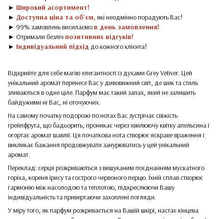
►
Широкий асортимент!
►
Доступна ціна та об`єм,
які неодмінно порадують Вас!
► 99% замовлень висилаємо
в день замовлення!
► Отримали безліч
позитивних відгуків!
►
Індивідуальний підхід
до кожного клієнта!
Відкрийте для себе магію елегантності із духами Grey Vetiver. Цей
унікальний аромат перенесе Вас у дивовижний світ, де шик та стиль
зливаються в одне ціле. Парфум має такий запах, який не залишить
байдужими ні Вас, ні оточуючих.
На самому початку подорожі по нотах Вас зустрічає свіжість
грейпфрута, що бадьорить, проникає через хвилюючу квітку апельсина і
огортає аромат шавлії. Ця початкова нота створює яскраве враження і
викликає бажання продовжувати занурюватись у цей унікальний
аромат.
Переклад: серця розкриваються з вишуканим поєднанням мускатного
горіха, кореня ірису та гострого червоного перцю. Їхній сплав створює
гармонію між насолодою та теплотою, підкреслюючи Вашу
індивідуальність та привертаючи захоплені погляди.
У міру того, як парфум розкривається на Вашій шкірі, настає кінцева