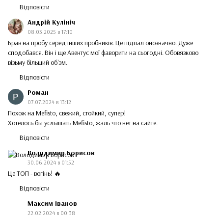
Відповісти
Андрій Кулініч
08.03.2025 в 17:10
Брав на пробу серед інших пробників. Це підпал онозначно. Дуже
сподобався. Він і ще Авентус мої фаворити на сьогодні. Обовязково
візьму більший об'эм.
Відповісти
Роман
07.07.2024 в 13:12
Похож на Mefisto, свежий, стойкий, супер!
Хотелось бы услышать Mefisto, жаль что нет на сайте.
Відповісти
Володимир Борисов
30.06.2024 в 01:52
Це ТОП - вогінь! 🔥
Відповісти
Максим Іванов
22.02.2024 в 00:38