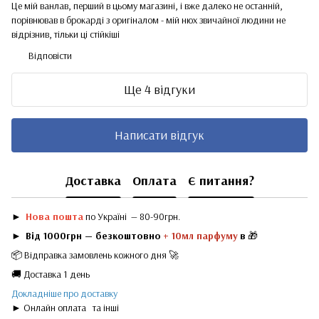
Це мій ванлав, перший в цьому магазині, і вже далеко не останній,
порівнював в брокарді з оригіналом - мій нюх звичайної людини не
відрізнив, тільки ці стійкіші
Відповісти
Ще 4 відгуки
Написати відгук
Доставка
Оплата
Є питання?
►
Нова пошта
по Україні — 80-90грн.
►
Від 1000грн — безкоштовно
+ 10мл парфуму
в
🎁
📦 Відправка замовлень кожного дня 🚀
🚚 Доставка 1 день
Докладніше про доставку
► Онлайн оплата
та інші