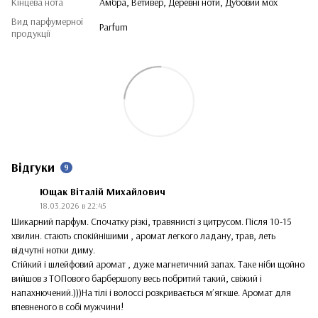
Кінцева нота
Амбра, Ветивер, Деревні ноти, Дубовий мох
Вид парфумерної
Parfum
продукції
Відгуки
9
Ющак Віталій Михайлович
18.03.2026 в 22:45
Шикарний парфум. Спочатку різкі, травянисті з цитрусом. Після 10-15
хвилин. стають спокійнішими , аромат легкого ладану, трав, леть
відчутні нотки диму.
Стійкий і шлейфовий аромат , дуже магнетичний запах. Таке ніби щойно
вийшов з ТОПового барбершопу весь побритий такий, свіжий і
напахнючений.)))На тілі і волоссі розкривається мʼягкше. Аромат для
впевненого в собі мужчини!