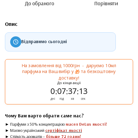
До обраного
Порівняти
Опис
Відправимо сьогодні
На замовлення від 1000грн - даруємо 10мл
парфума на Ваш вибір у
та безкоштовну
🎁
доставку!
До кінця акції
0
07
37
13
:
:
:
дні
год
хв
сек
Чому Вам варто обрати саме нас?
► Парфуми з 50% концентрацією
масел DeLux якості!
► Маємо український
сертіфікат якості
► Стійкість ароматів –
більше 72 годин!