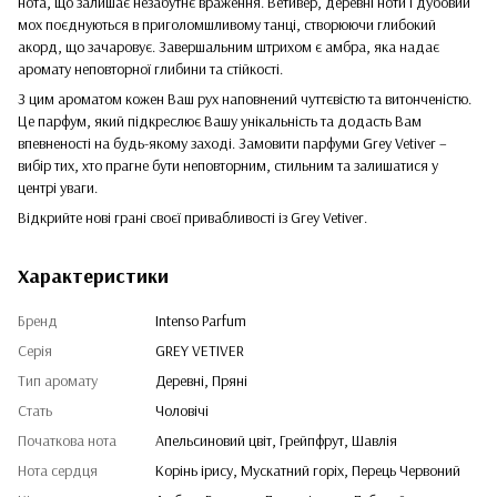
нота, що залишає незабутнє враження. Ветивер, деревні ноти і дубовий
мох поєднуються в приголомшливому танці, створюючи глибокий
акорд, що зачаровує. Завершальним штрихом є амбра, яка надає
аромату неповторної глибини та стійкості.
З цим ароматом кожен Ваш рух наповнений чуттєвістю та витонченістю.
Це парфум, який підкреслює Вашу унікальність та додасть Вам
впевненості на будь-якому заході. Замовити парфуми Grey Vetiver –
вибір тих, хто прагне бути неповторним, стильним та залишатися у
центрі уваги.
Відкрийте нові грані своєї привабливості із Grey Vetiver.
Характеристики
Бренд
Intenso Parfum
Серія
GREY VETIVER
Тип аромату
Деревні, Пряні
Стать
Чоловічі
Початкова нота
Апельсиновий цвіт, Грейпфрут, Шавлія
Нота сердця
Корінь ірису, Мускатний горіх, Перець Червоний