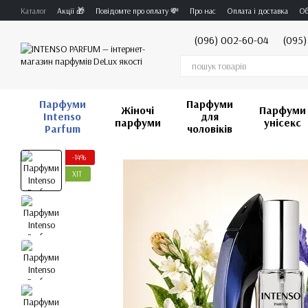
Перейти до основного контенту
Каталог
Акції 🎁
Повідомте про оплату 💸
Про нас
Оплата і доставка
Об
(096) 002-60-04
(095)
Парфуми
Парфуми
Жіночі
Парфуми
Intenso
для
парфуми
унісекс
Parfum
чоловіків
-14%
ХІТ