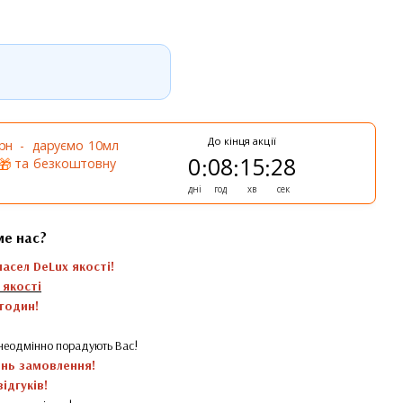
До кінця акції
грн - даруємо 10мл
0
08
15
28
:
:
:
та безкоштовну
🎁
дні
год
хв
сек
ме нас?
масел DeLux якості!
 якості
 годин!
 неодмінно порадують Вас!
ень замовлення!
ідгуків!