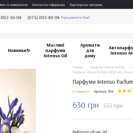
мін та повернення
Контактна інформація
Партнерська програма
 002-50-04
(073) 002-40-04
Передзвонити Вам?
Масляні
Аромати
Автопарф
Новинки✨
парфуми
для
Intenso A
Intenso Oil
дому
Головна
Парфуми Intenso Parfum
Парфуми Intenso Parfum GOOD GIRL Жіночі
Парфуми Intenso Parfu
В наявності
Артикул: 184
630 грн
733 грн
Вибрати об`єм, ml