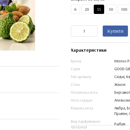
6
20
35
50
100
Купити
Характеристики
Бренд
Intenso P
Серія
GOOD GI
Тип аромату
Східні, К
Стать
Жіночі
Початкова нота
Бергамот
Нота сердця
Апельсин
Кінцева нота
Амбра, Б
Праліне,
Вид парфумерної
Parfum
продукції