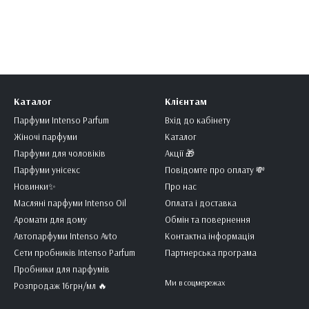
Каталог
Клієнтам
Парфуми Intenso Parfum
Вхід до кабінету
Жіночі парфуми
Каталог
Парфуми для чоловіків
Акції 🎁
Парфуми унісекс
Повідомте про оплату 💸
Новинки✨
Про нас
Масляні парфуми Intenso Oil
Оплата і доставка
Аромати для дому
Обмін та повернення
Автопарфуми Intenso Avto
Контактна інформація
Сети пробників Intenso Parfum
Партнерська програма
Пробники для парфумів
Ми в соцмережах
Розпродаж 16грн/мл 🔥️️️️️️