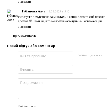
Відповісти
Губанова Алла
19.09.2025 в 15:42
Я сразу же почувствовала миндаль и сандал.что-то ещё похоже н
аромат 💯.Нежный, в то же время насыщенный, освежающий.
Відповісти
Ще 5 коментарів
Новий відгук або коментар
Увійти за допомогою
Оцініть товар