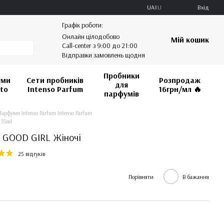
UA
RU
Вхід
Графік роботи:
Онлайн цілодобово
Мій кошик
Call-center з 9:00 до 21:00
Відправки замовлень щодня
Пробники
уми
Сети пробників
Розпродаж
для
vto
Intenso Parfum
16грн/мл 🔥️️️️️️
парфумів
Парфуми Intenso Parfum Intenso Parfum
 35ml
m GOOD GIRL Жіночі
25 відгуків
Порівняти
В бажання