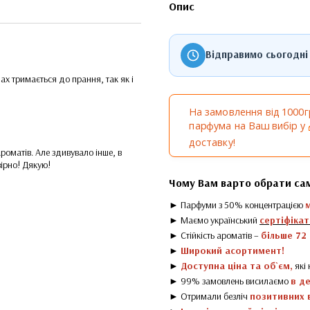
Опис
Відправимо сьогодні
ах тримається до прання, так як і
На замовлення від 1000
парфума на Ваш вибір у
доставку!
ароматів. Але здивувало інше, в
вірно! Дякую!
Чому Вам варто обрати са
► Парфуми з 50% концентрацією
► Маємо український
сертіфікат
► Стійкість ароматів –
більше 72
►
Широкий асортимент!
►
Доступна ціна та об`єм,
які
► 99% замовлень висилаємо
в д
► Отримали безліч
позитивних в