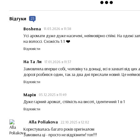
Відгуки
25
Boshena
11.03.2026 в 11:38
Усі аромати дуже дуже насичені, неймовірно стійкі. На одежі зап
на волоссі. Схожість 1:1 ❤️
Відповісти
На Та Ли
17.01.2026 в 11:37
Замовляла вперше собі, чоловіку та доньці, всі в захваті від цих 
дорозі розбився один, так за два дні прислали новий. Це неймо
Відповісти
Марія
05.12.2025 в 11:49
Дуже гарний аромат, стійкість на висоті, ідентичний 1 в 1
Відповісти
Alla Poliakova
22.10.2025 в 12:02
Користувалась багато років оригіналом
Замовила ці - просто не відрізнити! топ!!!