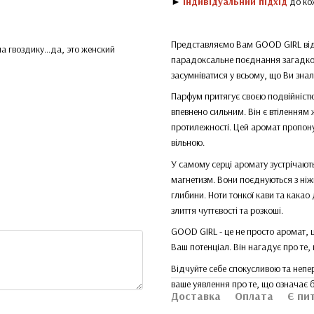
►
Індивідуальний підхід
до ко
Представляємо Вам GOOD GIRL від I
а гвоздику...да, это женский
парадоксальне поєднання загадковос
засумніватися у всьому, що Ви знал
Парфум притягує своєю подвійністю 
впевнено сильним. Він є втіленням ж
протилежності. Цей аромат пропону
вільною.
У самому серці аромату зустрічають
магнетизм. Вони поєднуються з ні
глибини. Ноти тонкої кави та какао
злиття чуттєвості та розкоші.
GOOD GIRL - це не просто аромат, ц
Ваш потенціал. Він нагадує про те
Відчуйте себе спокусливою та неп
ваше уявлення про те, що означає 
Доставка
Оплата
Є пи