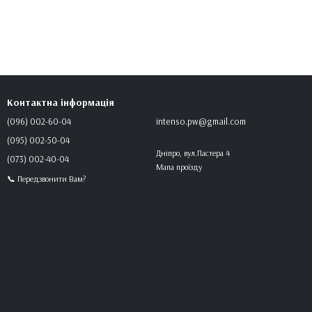
Контактна інформація
(096) 002-60-04
intenso.pw@gmail.com
(095) 002-50-04
Дніпро, вул.Пастера 4
(073) 002-40-04
Мапа проїзду
📞 Передзвонити Вам?