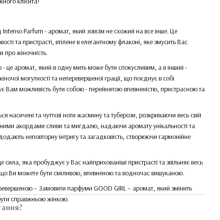
жного клієнта!
ntenso Parfum - аромат, який зовсім не схожий на все інше. Це
ті та пристрасті, втілене в елегантному флаконі, яке змусить Вас
и про жіночність.
- це аромат, який в одну мить може бути спокусливим, а в інший -
іночої могутності та неперевершеної грації, що поєднує в собі
є Вам можливість бути собою - перейнятою впевненістю, пристрасною та
ся насичені та чуттєві ноти жасмину та туберози, розкриваючи весь свій
жними акордами сливи та мигдалю, надаючи аромату унікальності та
 додають неповторну інтригу та загадковість, створюючи гармонійне
е сила, яка пробуджує у Вас найприхованіші пристрасті та звільняє весь
, що Ви можете бути сміливою, впевненою та водночас вишуканою.
еревершеною – Замовити парфуми GOOD GIRL – аромат, який змінить
бути справжньою жінкою.
тання?