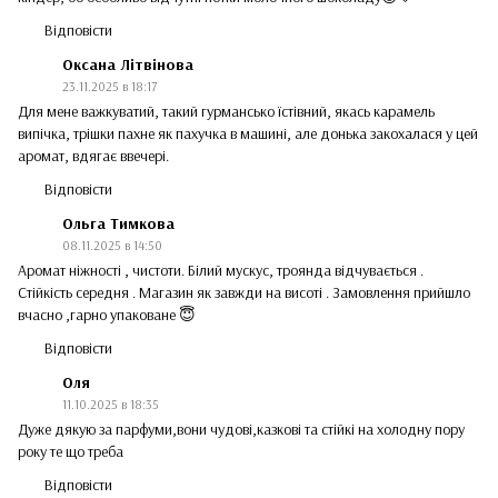
Відповісти
Оксана Літвінова
23.11.2025 в 18:17
Для мене важкуватий, такий гурмансько їстівний, якась карамель
випічка, трішки пахне як пахучка в машині, але донька закохалася у цей
аромат, вдягає ввечері.
Відповісти
Ольга Тимкова
08.11.2025 в 14:50
Аромат ніжності , чистоти. Білий мускус, троянда відчувається .
Стійкість середня . Магазин як завжди на висоті . Замовлення прийшло
вчасно ,гарно упаковане 😇
Відповісти
Оля
11.10.2025 в 18:35
Дуже дякую за парфуми,вони чудові,казкові та стійкі на холодну пору
року те що треба
Відповісти