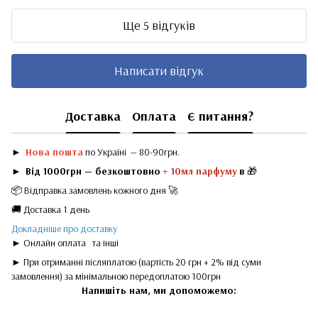
Ще 5 відгуків
Написати відгук
Доставка
Оплата
Є питання?
►
Нова пошта
по Україні — 80-90грн.
►
Від 1000грн — безкоштовно
+ 10мл парфуму
в
🎁
📦 Відправка замовлень кожного дня 🚀
🚚 Доставка 1 день
Докладніше про доставку
► Онлайн оплата
та інші
► При отриманні післяплатою (вартість 20 грн + 2% від суми
замовлення) за мінімальною передоплатою 100грн
Напишіть нам, ми допоможемо: