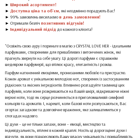
►
Широкий асортимент!
►
Доступна ціна та об`єм,
які неодмінно порадують Вас!
► 99% замовлень висилаємо
в день замовлення!
► Отримали безліч
позитивних відгуків!
►
Індивідуальний підхід
до кожного клієнта!
"Освіжіть свою ауру і пориньте в магію з CRYSTAL LOVE HER - ідеальним
парфумами, створеними для привабливих і витончених жінок, які
прагнуть звернути на себе увагу. Ці дорогі парфуми є справжнім
шедевром парфумерії, що втілює красу, елегантність і розкіш.
Парфум натхненний емоціями, пронизаними любов'ю та пристрастю.
Кожен аромат є унікальною мелодією нот, створених із застосуванням
рідкісних та якісних інгредієнтів. Впевнено розгадуйте таємниці цих
парфумів, коли вони розкриваються на Вашій шкірі, відкриваючи ніжні
верхні ноти, тоді як серце розчиняється в приголомшливій симфонії
кольорів та ароматів. І, нарешті, коли базові ноти розпускаються, Вас
огортає загадкове та довговічне враження, яке залишатиметься у
спогадах надовго.
Ці духи – це не тільки запахи, вони – емоції, мистецтво та
індивідуальність, втілені в кожній краплі. Носіть ці дорогоцінні духи і
відчути, як вони підкреслюють Вашу власну унікальність і привабливість.