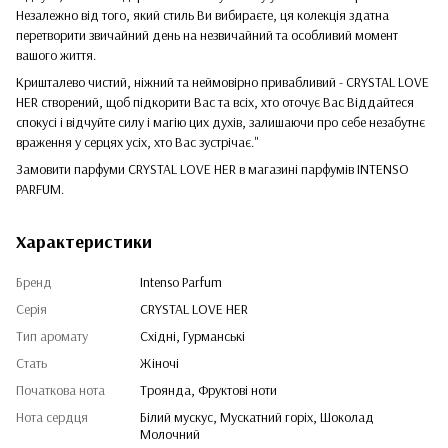
Незалежно від того, який стиль Ви вибираєте, ця колекція здатна
перетворити звичайний день на незвичайний та особливий момент
вашого життя.
Кришталево чистий, ніжний та неймовірно привабливий - CRYSTAL LOVE
HER створений, щоб підкорити Вас та всіх, хто оточує Вас Віддайтеся
спокусі і відчуйте силу і магію цих духів, залишаючи про себе незабутнє
враження у серцях усіх, хто Вас зустрічає."
Замовити парфуми CRYSTAL LOVE HER в магазині парфумів INTENSO
PARFUM.
Характеристики
Бренд
Intenso Parfum
Серія
CRYSTAL LOVE HER
Тип аромату
Східні, Гурманські
Стать
Жіночі
Початкова нота
Троянда, Фруктові ноти
Нота сердця
Білий мускус, Мускатний горіх, Шоколад
Молочний