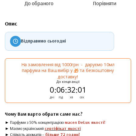
До обраного
Порівняти
Опис
Відправимо сьогодні
На замовлення від 1000грн - даруємо 10мл
парфума на Ваш вибір у
та безкоштовну
🎁
доставку!
До кінця акції
0
06
32
01
:
:
:
дні
год
хв
сек
Чому Вам варто обрати саме нас?
► Парфуми з 50% концентрацією
масел DeLux якості!
► Маємо український
сертіфікат якості
► Стійкість ароматів –
більше 72 годин!