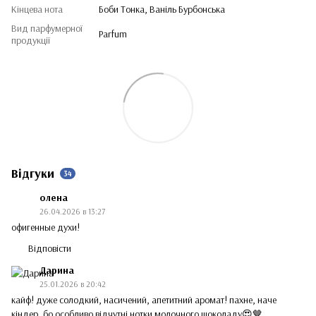
Кінцева нота
Боби Тонка, Ваніль Бурбонська
Вид парфумерної
Parfum
продукції
Відгуки
34
олена
26.04.2026 в 13:27
офигенные духи!
Відповісти
Дарина
25.01.2026 в 20:42
кайф! дуже солодкий, насичений, апетитний аромат! пахне, наче
кіндер, бо особливо відчутні нотки молочного шоколаду😍🤎