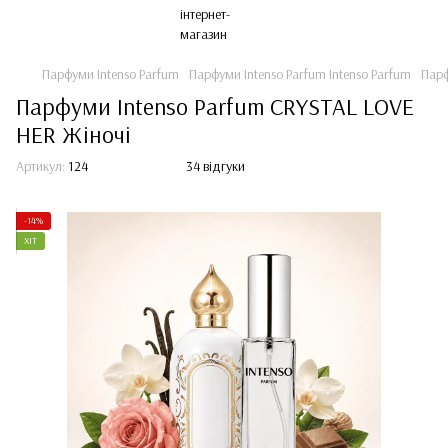
Парфуми Intenso Parfum
Парфуми Intenso Parfum Intenso Parfum
Парф
Парфуми Intenso Parfum CRYSTAL LOVE
HER Жіночі
Артикул:
124
34 відгуки
-14%
ХІТ