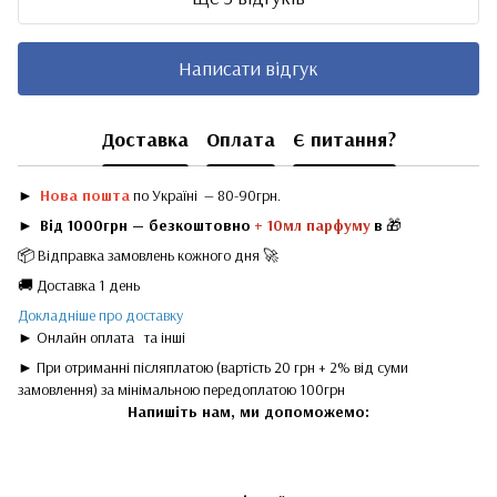
Написати відгук
Доставка
Оплата
Є питання?
►
Нова пошта
по Україні — 80-90грн.
►
Від 1000грн — безкоштовно
+ 10мл парфуму
в
🎁
📦 Відправка замовлень кожного дня 🚀
🚚 Доставка 1 день
Докладніше про доставку
► Онлайн оплата
та інші
► При отриманні післяплатою (вартість 20 грн + 2% від суми
замовлення) за мінімальною передоплатою 100грн
Напишіть нам, ми допоможемо: