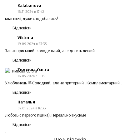
Balabanova
16.11.2024 в 17:42
класнючі,дуже сподобались!
Відповісти
Viktoria
19.09.2024 в 23:35
Запах приємний, солоденький, але досить легкий
Відповісти
Тимкова Ольга
16.05.2024 в 11:15
Улюбленець 🫶Солодкий, але не приторний . Комплементарний .
Відповісти
Наталья
07.01.2024 в 16:33
Любовь с первого пшика). Нереально вкусные
Відповісти
Ще 5 відгуків