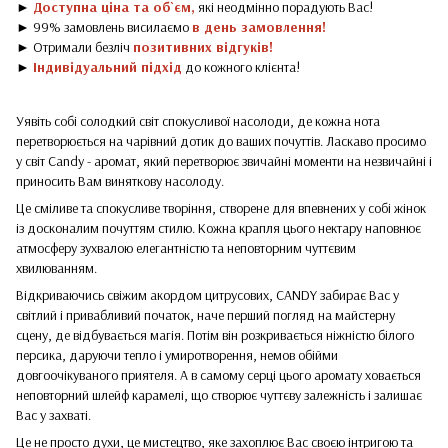
►
Доступна ціна та об`єм,
які неодмінно порадують Вас!
► 99% замовлень висилаємо
в день замовлення!
► Отримали безліч
позитивних відгуків!
►
Індивідуальний підхід
до кожного клієнта!
Уявіть собі солодкий світ спокусливої ​​насолоди, де кожна нота
перетворюється на чарівний дотик до ваших почуттів. Ласкаво просимо
у світ Candy - аромат, який перетворює звичайні моменти на незвичайні і
приносить Вам виняткову насолоду.
Це сміливе та спокусливе творіння, створене для впевнених у собі жінок
із досконалим почуттям стилю. Кожна крапля цього нектару наповнює
атмосферу зухвалою елегантністю та неповторним чуттєвим
хвилюванням.
Відкриваючись свіжим акордом цитрусових, CANDY забирає Вас у
світлий і привабливий початок, наче перший погляд на майстерну
сцену, де відбувається магія. Потім він розкривається ніжністю білого
персика, даруючи тепло і умиротворення, немов обійми
довгоочікуваного приятеля. А в самому серці цього аромату ховається
неповторний шлейф карамелі, що створює чуттєву залежність і залишає
Вас у захваті.
Це не просто духи, це мистецтво, яке захоплює Вас своєю інтригою та