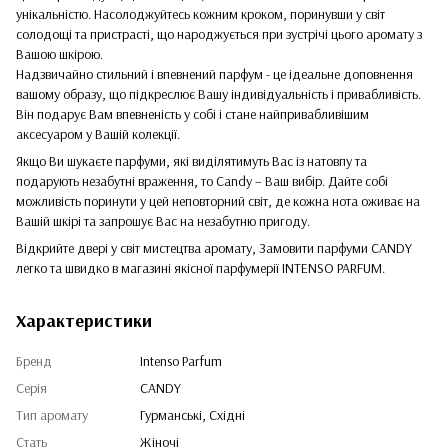
унікальністю. Насолоджуйтесь кожним кроком, поринувши у світ
солодощі та пристрасті, що народжується при зустрічі цього аромату з
Вашою шкірою.
Надзвичайно стильний і впевнений парфум - це ідеальне доповнення
вашому образу, що підкреслює Вашу індивідуальність і привабливість.
Він подарує Вам впевненість у собі і стане найпривабливішим
аксесуаром у Вашій колекції.
Якщо Ви шукаєте парфуми, які виділятимуть Вас із натовпу та
подарують незабутні враження, то Candy – Ваш вибір. Дайте собі
можливість поринути у цей неповторний світ, де кожна нота оживає на
Вашій шкірі та запрошує Вас на незабутню пригоду.
Відкрийте двері у світ мистецтва аромату, Замовити парфуми CANDY
легко та швидко в магазині якісної парфумерії INTENSO PARFUM.
Характеристики
Бренд
Intenso Parfum
Серія
CANDY
Тип аромату
Гурманські, Східні
Стать
Жіночі