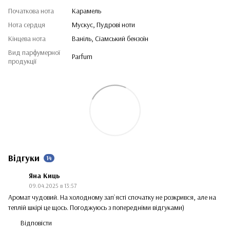
Початкова нота
Карамель
Нота сердця
Мускус, Пудрові ноти
Кінцева нота
Ваніль, Сіамський бензоїн
Вид парфумерної
Parfum
продукції
Відгуки
14
Яна Киць
09.04.2025 в 13:57
Аромат чудовий. На холодному зап`ясті спочатку не розкрився, але на
теплій шкірі це щось. Погоджуюсь з попередніми відгуками)
Відповісти