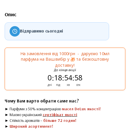
Опис
Відправимо сьогодні
На замовлення від 1000грн - даруємо 10мл
парфума на Ваш вибір у
та безкоштовну
🎁
доставку!
До кінця акції
0
18
54
58
:
:
:
дні
год
хв
сек
Чому Вам варто обрати саме нас?
► Парфуми з 50% концентрацією
масел DeLux якості!
► Маємо український
сертіфікат якості
► Стійкість ароматів –
більше 72 годин!
►
Широкий асортимент!