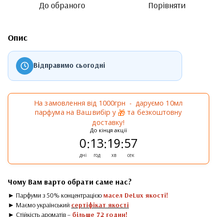
До обраного
Порівняти
Опис
Відправимо сьогодні
На замовлення від 1000грн - даруємо 10мл
парфума на Ваш вибір у
та безкоштовну
🎁
доставку!
До кінця акції
0
13
19
57
:
:
:
дні
год
хв
сек
Чому Вам варто обрати саме нас?
► Парфуми з 50% концентрацією
масел DeLux якості!
► Маємо український
сертіфікат якості
► Стійкість ароматів –
більше 72 годин!