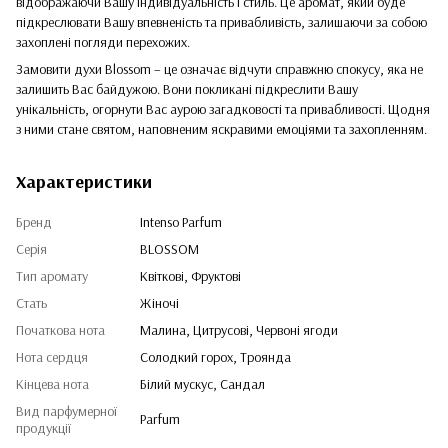
відображаючи Вашу індивідуальність і стиль. Це аромат, який буде
підкреслювати Вашу впевненість та привабливість, залишаючи за собою
захоплені погляди перехожих.
Замовити духи Blossom – це означає відчути справжню спокусу, яка не
залишить Вас байдужою. Вони покликані підкреслити Вашу
унікальність, огорнути Вас аурою загадковості та привабливості. Щодня
з ними стане святом, наповненим яскравими емоціями та захопленням.
Характеристики
Бренд
Intenso Parfum
Серія
BLOSSOM
Тип аромату
Квіткові, Фруктові
Стать
Жіночі
Початкова нота
Малина, Цитрусові, Червоні ягоди
Нота сердця
Солодкий горох, Троянда
Кінцева нота
Білий мускус, Сандал
Вид парфумерної
Parfum
продукції