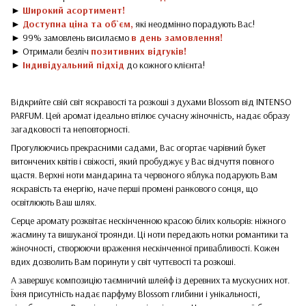
►
Широкий асортимент!
►
Доступна ціна та об`єм,
які неодмінно порадують Вас!
► 99% замовлень висилаємо
в день замовлення!
► Отримали безліч
позитивних відгуків!
►
Індивідуальний підхід
до кожного клієнта!
Відкрийте свій світ яскравості та розкоші з духами Blossom від INTENSO
PARFUM. Цей аромат ідеально втілює сучасну жіночність, надає образу
загадковості та неповторності.
Прогулюючись прекрасними садами, Вас огортає чарівний букет
витончених квітів і свіжості, який пробуджує у Вас відчуття повного
щастя. Верхні ноти мандарина та червоного яблука подарують Вам
яскравість та енергію, наче перші промені ранкового сонця, що
освітлюють Ваш шлях.
Серце аромату розквітає нескінченною красою білих кольорів: ніжного
жасмину та вишуканої троянди. Ці ноти передають нотки романтики та
жіночності, створюючи враження нескінченної привабливості. Кожен
вдих дозволить Вам поринути у світ чуттєвості та розкоші.
А завершує композицію таємничий шлейф із деревних та мускусних нот.
Їхня присутність надає парфуму Blossom глибини і унікальності,