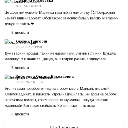
Ліліанна Рисовська
16.11.2023 в 20:21
Це щось неймовірне. Малинка така ніби з лимонаду 🥰 Прекрасний
ненав'язливий аромат. Обов'язково замовлю більшу версію. Магазину
дякую за якість ❤
Відповісти
Оксана Григорій
26.10.2023 в 19:01
Дуже гарний аромат, такий не нав'язливий, легкий і стійкий. Шукала
малинку і я її знайшла. Дякую, ви в котрий раз мене здивували.
Відповісти
Зиборова Оксана Николаевна
22.08.2023 в 19:55
Этот из семи приобретенных на втором месте. Манкий, ягодный.
Хочется вдыхать и вдыхать. Утром надушилась. Вечером на работе
распустила волосы, сразу вопрос от мужчины - откуда запахло
малинкой? Вот такая стойкость. Конечно же, пять звезд.
Відповісти
Ще 3 відгуки