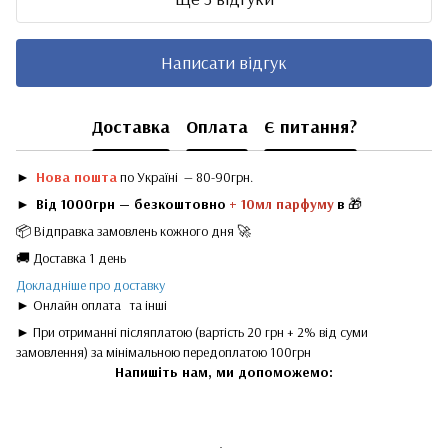
Написати відгук
Доставка
Оплата
Є питання?
►
Нова пошта
по Україні — 80-90грн.
►
Від 1000грн — безкоштовно
+ 10мл парфуму
в
🎁
📦 Відправка замовлень кожного дня 🚀
🚚 Доставка 1 день
Докладніше про доставку
► Онлайн оплата
та інші
► При отриманні післяплатою (вартість 20 грн + 2% від суми
замовлення) за мінімальною передоплатою 100грн
Напишіть нам, ми допоможемо: