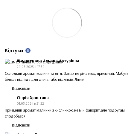
Відгуки
8
Шмаргунова Альона Артурівна
29.03.2025 в 17:39
Солодкий аромат малини та ягід. Запах не ріже нюх, приємний. Мабуть
більше підійде для дівчат або підлітків. Літній.
Відповісти
Сіпрія Христина
01.03.2024 в 21:22
Приємний аромат малинки з кислинкою.не мій фаворит,але подругам
сподобався.
Відповісти