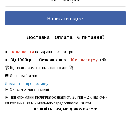
Написати відгук
Доставка
Оплата
Є питання?
►
Нова пошта
по Україні — 80-90грн.
►
Від 1000грн — безкоштовно
+ 10мл парфуму
в
🎁
📦 Відправка замовлень кожного дня 🚀
🚚 Доставка 1 день
Докладніше про доставку
► Онлайн оплата
та інші
► При отриманні післяплатою (вартість 20 грн + 2% від суми
замовлення) за мінімальною передоплатою 100грн
Напишіть нам, ми допоможемо: