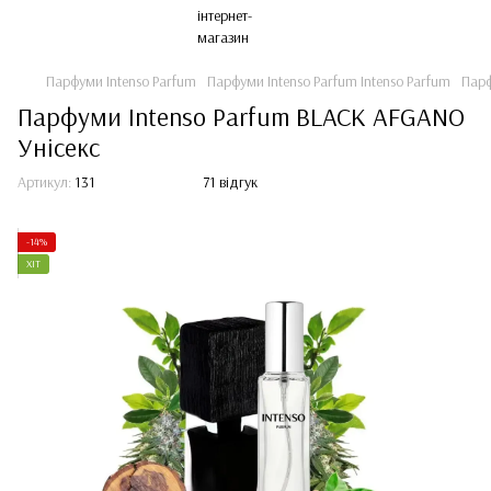
Парфуми Intenso Parfum
Парфуми Intenso Parfum Intenso Parfum
Парф
Парфуми Intenso Parfum BLACK AFGANO
Унісекс
Артикул:
131
71 відгук
-14%
ХІТ