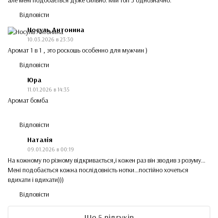
Відповісти
Носуль Антонина
10.03.2026 в 23:30
Аромат 1 в 1 , это роскошь особенно для мужчин )
Відповісти
Юра
11.01.2026 в 14:35
Аромат бомба
Відповісти
Наталія
09.01.2026 в 00:19
На кожному по різному відкривається,і кожен раз він зводив з розуму…
Мені подобається кожна послідовність нотки…постійно хочеться
вдихати і вдихати)))
Відповісти
Ще 5 відгуків