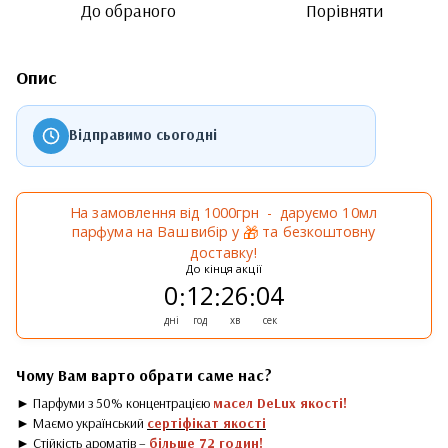
До обраного
Порівняти
Опис
Відправимо сьогодні
На замовлення від 1000грн - даруємо 10мл
парфума на Ваш вибір у
та безкоштовну
🎁
доставку!
До кінця акції
0
12
26
04
:
:
:
дні
год
хв
сек
Чому Вам варто обрати саме нас?
► Парфуми з 50% концентрацією
масел DeLux якості!
► Маємо український
сертіфікат якості
► Стійкість ароматів –
більше 72 годин!