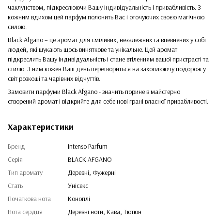
чаклунством, підкреслюючи Вашу індивідуальність і привабливість. З
кожним вдихом цей парфум полонить Вас і оточуючих своєю магічною
силою.
Black Afgano – це аромат для сміливих, незалежних та впевнених у собі
людей, які шукають щось виняткове та унікальне. Цей аромат
підкреслить Вашу індивідуальність і стане втіленням вашої пристрасті та
стилю. З ним кожен Ваш день перетвориться на захоплюючу подорож у
світ розкоші та чарівних відчуттів.
Замовити парфуми Black Afgano - значить порине в майстерно
створений аромат і відкрийте для себе нові грані власної привабливості.
Характеристики
Бренд
Intenso Parfum
Серія
BLACK AFGANO
Тип аромату
Деревні, Фужерні
Стать
Унісекс
Початкова нота
Коноплі
Нота сердця
Деревні ноти, Кава, Тютюн