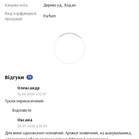
Кінцева нота
Дерево уд, Ладан
Вид парфумерної
Parfum
продукції
Відгуки
71
Олександр
16.06.2026 в 12:07
Трохи перенасичений
Відповісти
Оксана
26.03.2026 в 16:03
Для мене однозначно чоловічий. Аромат незвичний, на шанувальника,
але мені подобається дуже сильно. Мій топ 5 однозначно.