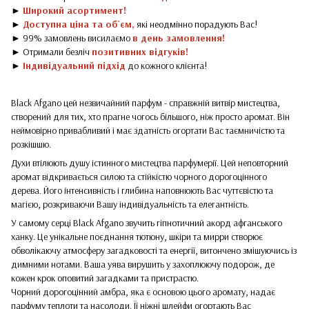
►
Широкий асортимент!
►
Доступна ціна та об`єм,
які неодмінно порадують Вас!
► 99% замовлень висилаємо
в день замовлення!
► Отримали безліч
позитивних відгуків!
►
Індивідуальний підхід
до кожного клієнта!
Black Afgano цей незвичайний парфум - справжній витвір мистецтва,
створений для тих, хто прагне чогось більшого, ніж просто аромат. Він
неймовірно привабливий і має здатність огортати Вас таємничістю та
розкішшю.
Духи втілюють душу істинного мистецтва парфумерії. Цей неповторний
аромат відкривається силою та стійкістю чорного дорогоцінного
дерева. Його інтенсивність і глибина наповнюють Вас чуттєвістю та
магією, розкриваючи Вашу індивідуальність та елегантність.
У самому серці Black Afgano звучить гіпнотичний акорд афганського
ханку. Це унікальне поєднання тютюну, шкіри та мирри створює
обволікаючу атмосферу загадковості та енергії, витончено змішуючись із
димними нотами. Ваша уява вирушить у захоплюючу подорож, де
кожен крок оповитий загадками та пристрастю.
Чорний дорогоцінний амбра, яка є основою цього аромату, надає
парфуму теплоти та насолоди. Її ніжні шлейфи огортають Вас