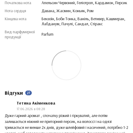
Початкова нота
Апельсин Червоний, Геліотроп, Кардамон, Персик
Нота сердця
Давана, Жасмин, Коньяк, Ром
Кінцева нота
Бензоїн, Боби Тонка, Ваніль, Ветивер, Кашмеран,
Лабданум, Пачулі, Сандал, Стіракс
Вид парфумерної
Parfum
продукції
Відгуки
27
Тетяна Акіменкова
17.06.2026 в 08:28
Дуже гарний аромат , спочатку різкий і гіркуватий, але потім
залишається ніжний не приторний персик, на волоссі і на одязі
тримається не менше 2х днів, дуже шлейфовий і насичений, потрібно 1-2