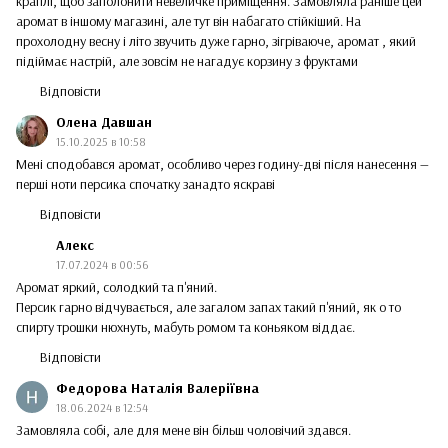
краплі, щоб заполонити невеличке приміщення. Замовляла раніше цей
аромат в іншому магазині, але тут він набагато стійкіший. На
прохолодну весну і літо звучить дуже гарно, зігріваюче, аромат , який
підіймає настрій, але зовсім не нагадує корзину з фруктами
Відповісти
Олена Давшан
15.10.2025 в 10:58
Мені сподобався аромат, особливо через годину-дві після нанесення —
перші ноти персика спочатку занадто яскраві
Відповісти
Алекс
17.07.2024 в 00:56
Аромат яркий, солодкий та п'яний.
Персик гарно відчувається, але загалом запах такий п'яний, як о то
спирту трошки нюхнуть, мабуть ромом та коньяком віддає.
Відповісти
Федорова Наталiя Валеріївна
18.06.2024 в 12:54
Замовляла собі, але для мене він більш чоловічий здався.