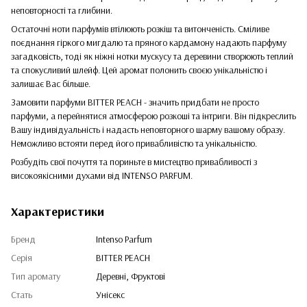
неповторності та глибини.
Остаточні ноти парфумів втілюють розкіш та витонченість. Сміливе
поєднання гіркого мигдалю та пряного кардамону надають парфуму
загадковість, тоді як ніжні нотки мускусу та деревини створюють теплий
та спокусливий шлейф. Цей аромат полонить своєю унікальністю і
залишає Вас більше.
Замовити парфуми BITTER PEACH - значить придбати не просто
парфуми, а перейнятися атмосферою розкоші та інтриги. Він підкреслить
Вашу індивідуальність і надасть неповторного шарму вашому образу.
Неможливо встояти перед його привабливістю та унікальністю.
Розбудіть свої почуття та пориньте в мистецтво привабливості з
високоякісними духами від INTENSO PARFUM.
Характеристики
Бренд
Intenso Parfum
Серія
BITTER PEACH
Тип аромату
Деревні, Фруктові
Стать
Унісекс