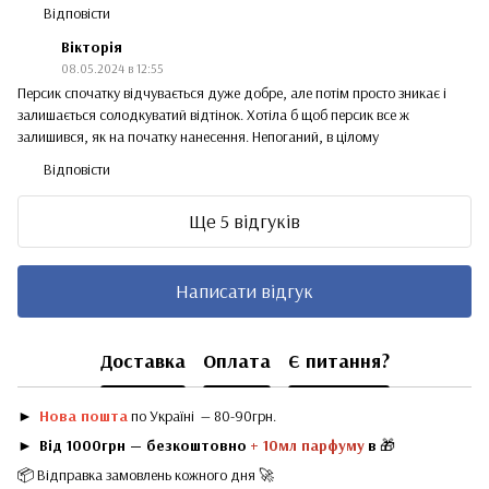
Відповісти
Вікторія
08.05.2024 в 12:55
Персик спочатку відчувається дуже добре, але потім просто зникає і
залишається солодкуватий відтінок. Хотіла б щоб персик все ж
залишився, як на початку нанесення. Непоганий, в цілому
Відповісти
Ще 5 відгуків
Написати відгук
Доставка
Оплата
Є питання?
►
Нова пошта
по Україні — 80-90грн.
►
Від 1000грн — безкоштовно
+ 10мл парфуму
в
🎁
📦 Відправка замовлень кожного дня 🚀