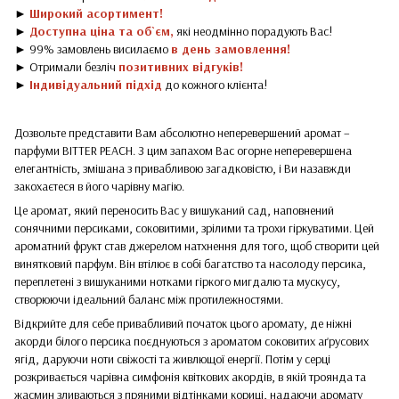
►
Широкий асортимент!
►
Доступна ціна та об`єм,
які неодмінно порадують Вас!
► 99% замовлень висилаємо
в день замовлення!
► Отримали безліч
позитивних відгуків!
►
Індивідуальний підхід
до кожного клієнта!
Дозвольте представити Вам абсолютно неперевершений аромат –
парфуми BITTER PEACH. З цим запахом Вас огорне неперевершена
елегантність, змішана з привабливою загадковістю, і Ви назавжди
закохаєтеся в його чарівну магію.
Це аромат, який переносить Вас у вишуканий сад, наповнений
сонячними персиками, соковитими, зрілими та трохи гіркуватими. Цей
ароматний фрукт став джерелом натхнення для того, щоб створити цей
винятковий парфум. Він втілює в собі багатство та насолоду персика,
переплетені з вишуканими нотками гіркого мигдалю та мускусу,
створюючи ідеальний баланс між протилежностями.
Відкрийте для себе привабливий початок цього аромату, де ніжні
акорди білого персика поєднуються з ароматом соковитих аґрусових
ягід, даруючи ноти свіжості та живлющої енергії. Потім у серці
розкривається чарівна симфонія квіткових акордів, в якій троянда та
жасмин зливаються з пряними відтінками кориці, надаючи аромату