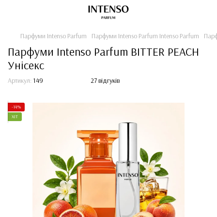
Парфуми Intenso Parfum
Парфуми Intenso Parfum Intenso Parfum
Парф
Парфуми Intenso Parfum BITTER PEACH
Унісекс
Артикул:
149
27 відгуків
-14%
ХІТ