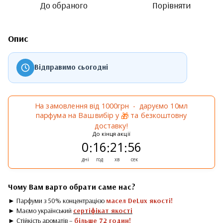
До обраного
Порівняти
Опис
Відправимо сьогодні
На замовлення від 1000грн - даруємо 10мл
парфума на Ваш вибір у
та безкоштовну
🎁
доставку!
До кінця акції
0
16
21
56
:
:
:
дні
год
хв
сек
Чому Вам варто обрати саме нас?
► Парфуми з 50% концентрацією
масел DeLux якості!
► Маємо український
сертіфікат якості
► Стійкість ароматів –
більше 72 годин!