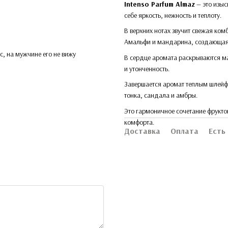
Intenso Parfum Almaz
— это изыс
себе яркость, нежность и теплоту.
В верхних нотах звучит свежая ко
Амальфи и мандарина, создающая 
с, на мужчине его не вижу
В сердце аромата раскрываются ма
и утонченность.
Завершается аромат теплым шлейфо
тонка, сандала и амбры.
Это гармоничное сочетание фрукто
комфорта.
Доставка
Оплата
Есть