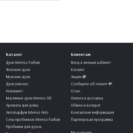
Каталог
Клиентам
Духи Intenso Parfum
Вход в личный кабинет
Женские духи
Каталог
Мужские духи
Акции 🎁
Духи унисекс
Сообщите об оплате 💸
Новинки✨
О нас
Масляные духи Intenso Oil
Оплата и доставка
Ароматы для дома
Обмен и возврат
Автопарфум Intenso Avto
Контактная информация
Сэты пробников Intenso Parfum
Партнерская программа
Пробники для духов
Мы в соцсетях