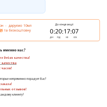
До кінця акції
грн - даруємо 10мл
0
20
17
07
:
:
:
та безкоштовну
🎁
дні
год
хв
сек
ь именно нас?
ел DeLux качества!
 качества
 часов!
торые непременно порадует Вас!
 заказа!
ельных отзывов!
каждому клиенту!