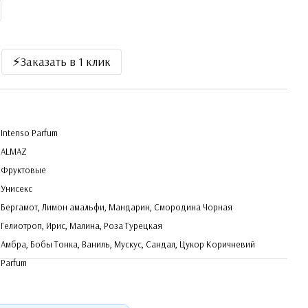
⚡️Заказать в 1 клик
Intenso Parfum
ALMAZ
Фруктовые
Унисекс
Бергамот, Лимон амальфи, Мандарин, Смородина Чорная
Гелиотроп, Ирис, Малина, Роза Турецкая
Амбра, Бобы Тонка, Ваниль, Мускус, Сандал, Цукор Коричневий
Parfum