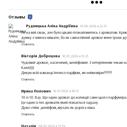
Отзывы
6
Рудницька Аліна Андріївна
10.06.2026 в 22:31
Не на мій смак, але було цікаво познайомитись з ароматом. Кре
думку з чимось мішати, бо як самостійний аромат мене трохи ду
Ответить
Вікторія Добрецова
10.03.2026 в 15:23
Чудовий аромат, насичений, шлейфовий. З нетерпінням чекаю на
Каял))))
Дякую всій команді Інтенсо парфюм, ви неймовірні!!!!!!!
Ответить
Ирина Попович
16.01.2026 в 18:55
10 із 10. Вау. Ще один аромат до колекції саме цього парфумер
Це один із тих ароматів який пізнається одразу.
Дуже стійкі ,шлейфові,звучать як дорога ніша.
Ответить
Наталія
08.01.2026 в 21:39