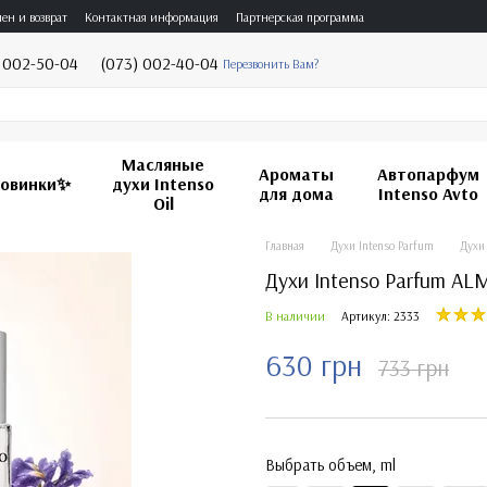
ен и возврат
Контактная информация
Партнерская программа
 002-50-04
(073) 002-40-04
Перезвонить Вам?
Масляные
Ароматы
Автопарфум
овинки✨
духи Intenso
для дома
Intenso Avto
Oil
Главная
Духи Intenso Parfum
Духи 
Духи Intenso Parfum AL
В наличии
Артикул: 2333
630 грн
733 грн
Выбрать объем, ml