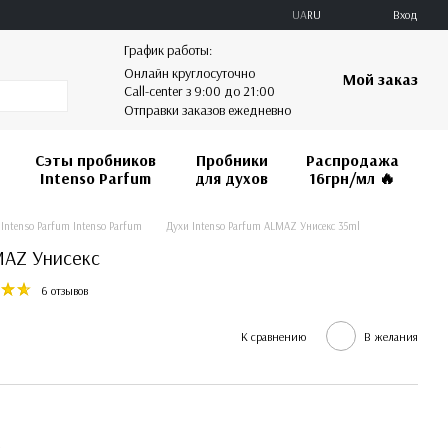
UA
RU
Вход
График работы:
Онлайн круглосуточно
Мой заказ
Call-center з 9:00 до 21:00
Отправки заказов ежедневно
Сэты пробников
Пробники
Распродажа
Intenso Parfum
для духов
16грн/мл 🔥️️️️️️
Intenso Parfum Intenso Parfum
Духи Intenso Parfum ALMAZ Унисекс 35ml
MAZ Унисекс
6 отзывов
К сравнению
В желания