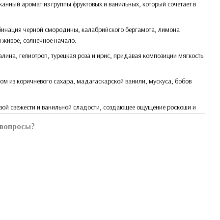
канный аромат из группы фруктовых и ванильных, который сочетает в
мбинация черной смородины, калабрийского бергамота, лимона
живое, солнечное начало.
лина, гелиотроп, турецкая роза и ирис, придавая композиции мягкость
м из коричневого сахара, мадагаскарской ванили, мускуса, бобов
вой свежести и ванильной сладости, создающее ощущение роскоши и
 вопросы?