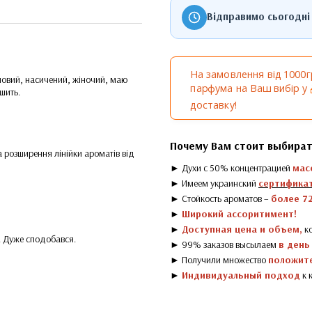
Відправимо сьогодні
На замовлення від 1000
мовий, насичений, жіночий, маю
парфума на Ваш вибір у
шить.
доставку!
Почему Вам стоит выбират
 розширення лінійки ароматів від
► Духи с 50% концентрацией
мас
► Имеем украинский
сертификат
► Стойкость ароматов –
более 72
►
Широкий ассоритимент!
►
Доступная цена и объем,
ко
а. Дуже сподобався.
► 99% заказов высылаем
в день
► Получили множество
положит
►
Индивидуальный подход
к 