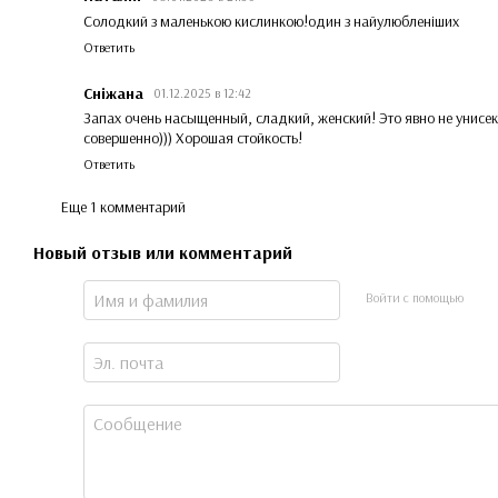
Солодкий з маленькою кислинкою!один з найулюбленіших
Ответить
Сніжана
01.12.2025 в 12:42
Запах очень насыщенный, сладкий, женский! Это явно не унисек
совершенно))) Хорошая стойкость!
Ответить
Еще 1 комментарий
Новый отзыв или комментарий
Войти с помощью