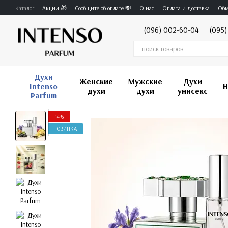
Перейти к основному контенту
Каталог
Акции 🎁
Сообщите об оплате 💸
О нас
Оплата и доставка
Обм
(096) 002-60-04
(095)
Духи
Женские
Мужские
Духи
Intenso
Н
духи
духи
унисекс
Parfum
-14%
НОВИНКА