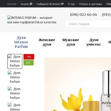
Перейти к основному контенту
Каталог
Акции 🎁
Сообщите об оплате 💸
О нас
Оплата и доставка
Обм
(096) 002-60-04
(095)
Духи
Женские
Мужские
Духи
Intenso
Н
духи
духи
унисекс
Parfum
-14%
ХИТ