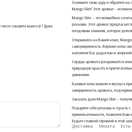
Освежите свою ауру и обратите на
Mango Skin! Этот аромат – истинно
Mango Skin — это волшебное сочета
роскоши. Этот аромат предлагает 
е чисте соковите манго☺️! Дуже
плодовым сиянием, которое дополн
Открываясь на Вашей коже, Mango 
самоуверенность. Верхние ноты св
наполняя Вас радостью и энергией
Сердце аромата раскрывается неж
природную красоту и притягательн
движении.
Базовые ноты ванили и мускуса пр
завершенность аромата, подчерки
Заказать духи Mango Skin — получи
Подарите себе роскошь и страсть 
привлекательности, позволяя Вам 
Будьте главной героиней в этой з
Доставка
Оплата
Есть