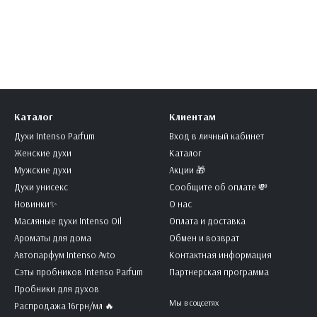
Каталог
Клиентам
Духи Intenso Parfum
Вход в личный кабинет
Женские духи
Каталог
Мужские духи
Акции 🎁
Духи унисекс
Сообщите об оплате 💸
Новинки✨
О нас
Масляные духи Intenso Oil
Оплата и доставка
Ароматы для дома
Обмен и возврат
Автопарфум Intenso Avto
Контактная информация
Сэты пробников Intenso Parfum
Партнерская программа
Пробники для духов
Мы в соцсетях
Распродажа 16грн/мл 🔥️️️️️️