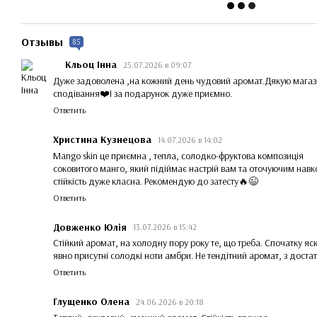
Отзывы
85
Кльоц Інна
25.07.2026 в 09:07
Дуже задоволена ,на кожний день чудовий аромат.Дякую магази
сподівання❤️І за подарунок дуже приємно.
Ответить
Христина Кузнецова
14.07.2026 в 14:02
Mango skin це приємна , тепла, солодко-фруктова композиція
соковитого манго, який підіймає настрій вам та оточуючим навк
стійкість дуже класна. Рекомендую до затесту🔥😉
Ответить
Довженко Юлія
13.07.2026 в 15:42
Стійкий аромат, на холодну пору року те, що треба. Спочатку яск
явно присутні солодкі ноти амбри. Не тендітний аромат, з дост
Ответить
Глущенко Олена
24.06.2026 в 20:18