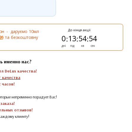
До кінця акції
грн - даруємо 10мл
0
13
54
53
:
:
:
та безкоштовну
🎁
дні
год
хв
сек
ь именно нас?
ел DeLux качества!
 качества
 часов!
торые непременно порадует Вас!
 заказа!
ельных отзывов!
каждому клиенту!