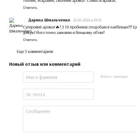
Теплий, яскравий, смачний аромат. Стійкість вражає.
Ответить
Дарина Шмальченко
22.05.2026 в 13:55
Суперовий аромат🔥! З 10 пробників сподобався найбільше!!! Ц
дякую! Його точно замовлю в більшому об'ємі!
Ответить
Еще 5 комментариев
Новый отзыв или комментарий
Войти с помощью