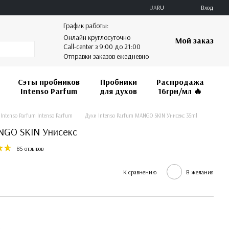
UA
RU
Вход
График работы:
Онлайн круглосуточно
Мой заказ
Call-center з 9:00 до 21:00
Отправки заказов ежедневно
Сэты пробников
Пробники
Распродажа
Intenso Parfum
для духов
16грн/мл 🔥️️️️️️
Intenso Parfum Intenso Parfum
Духи Intenso Parfum MANGO SKIN Унисекс 35ml
ANGO SKIN Унисекс
85 отзывов
К сравнению
В желания