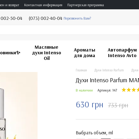
ен и возврат
Контактная информация
Партнерская программа
 002-50-04
(073) 002-40-04
Перезвонить Вам?
Масляные
Ароматы
Автопарфум
овинки✨
духи Intenso
для дома
Intenso Avto
Oil
Главная
Духи Intenso Parfum
Духи 
Духи Intenso Parfum M
В наличии
Артикул: 147
630 грн
733 грн
Выбрать объем, ml