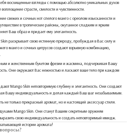
 себя восхищенные взгляды с помощью абсолютно уникальных духов
е воплощение страсти, смелости и чувственности.
ние свежих и сочных нот спелого манго с ореолом изысканности и
путешествие в тропические районы, окутанное сладким и ярким
яет Ваш образ и придает ему элегантность.
Skin раскрывает свою истинную природу, пробуждая в Вас силу и
ежего манго и сочных цитрусов создают взрывную комбинацию,
.
ным и женственным букетом фрезии и жасмина, подчеркивая Вашу
ость. Они окружают Вас нежностью и ласкают ваше тело при каждом
идают Mango Skin неповторимую глубину и элегантность. Они создают
вая Вашу индивидуальность и делая каждый Ваш шаг незабываемым.
ть не только прекрасный аромат, но и настоящий аксессуар стиля.
с духами Mango Skin. Они станут Вашим секретным оружием
выразить свою индивидуальность и создать неповторимый имидж.
ахватывающей истории аромата!
 вопросы?