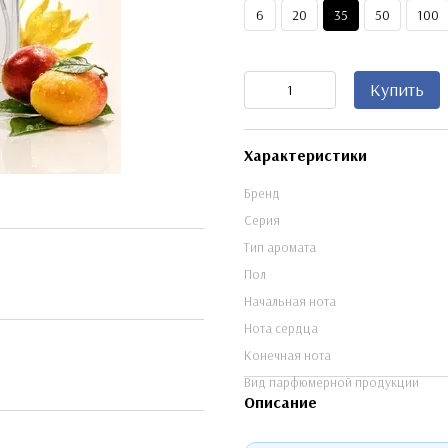
6
20
35
50
100
Купить
Характеристики
Бренд
Серия
Тип аромата
Пол
Начальная нота
Нота сердца
Конечная нота
Вид парфюмерной продукции
Описание