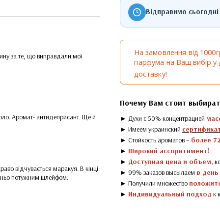
Відправимо сьогодні
На замовлення від 1000
ну за те, що виправдали мої
парфума на Ваш вибір у
доставку!
Почему Вам стоит выбират
оло. Аромат- антидеприсант. Ще й
► Духи с 50% концентрацией
мас
► Имеем украинский
сертификат
► Стойкость ароматов –
более 72
►
Широкий ассоритимент!
►
Доступная цена и объем,
ко
раво відчувається маракуя. В кінці
► 99% заказов высылаем
в день
атньо потужним шлейфом.
► Получили множество
положит
►
Индивидуальный подход
к 