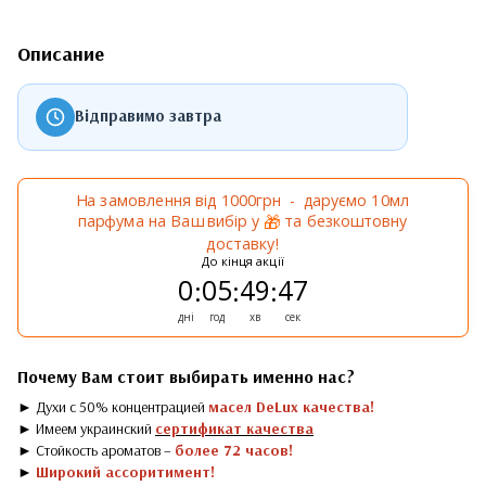
Описание
Відправимо завтра
На замовлення від 1000грн - даруємо 10мл
парфума на Ваш вибір у
та безкоштовну
🎁
доставку!
До кінця акції
0
05
49
46
:
:
:
дні
год
хв
сек
Почему Вам стоит выбирать именно нас?
► Духи с 50% концентрацией
масел DeLux качества!
► Имеем украинский
сертификат качества
► Стойкость ароматов –
более 72 часов!
►
Широкий ассоритимент!