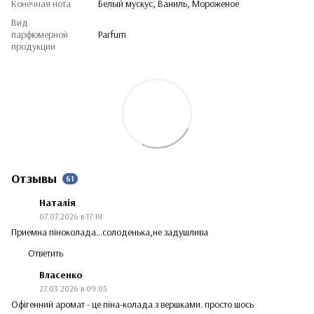
Конечная нота
Белый мускус, Ваниль, Мороженое
Вид
парфюмерной
Parfum
продукции
Отзывы
61
Наталія
07.07.2026 в 17:18
Приемна піноколада…солоденька,не задушлива
Ответить
Власенко
27.03.2026 в 09:05
Офігенний аромат - це піна-колада з вершками. просто шось