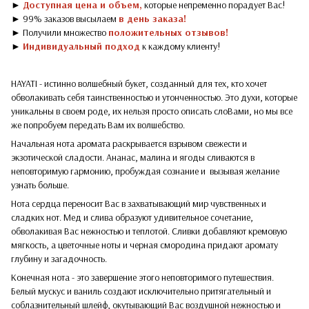
►
Доступная цена и объем,
которые непременно порадует Вас!
► 99% заказов высылаем
в день заказа!
► Получили множество
положительных отзывов!
►
Индивидуальный подход
к каждому клиенту!
HAYATI - истинно волшебный букет, созданный для тех, кто хочет
обволакивать себя таинственностью и утонченностью. Это духи, которые
уникальны в своем роде, их нельзя просто описать слоВами, но мы все
же попробуем передать Вам их волшебство.
Начальная нота аромата раскрывается взрывом свежести и
экзотической сладости. Ананас, малина и ягоды сливаются в
неповторимую гармонию, пробуждая сознание и вызывая желание
узнать больше.
Нота сердца переносит Вас в захватывающий мир чувственных и
сладких нот. Мед и слива образуют удивительное сочетание,
обволакивая Вас нежностью и теплотой. Сливки добавляют кремовую
мягкость, а цветочные ноты и черная смородина придают аромату
глубину и загадочность.
Конечная нота - это завершение этого неповторимого путешествия.
Белый мускус и ваниль создают исключительно притягательный и
соблазнительный шлейф, окутывающий Вас воздушной нежностью и