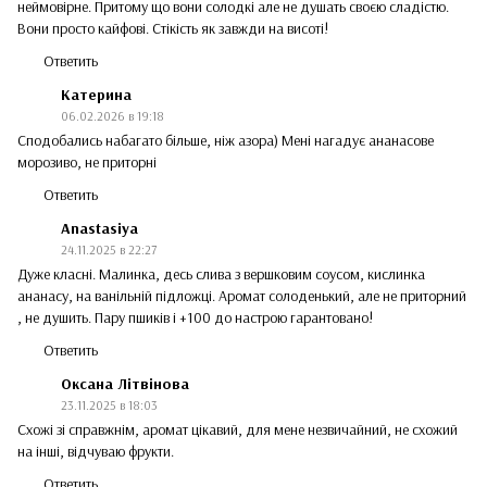
неймовірне. Притому що вони солодкі але не душать своєю сладістю.
Вони просто кайфові. Стікість як завжди на висоті!
Ответить
Катерина
06.02.2026 в 19:18
Сподобались набагато більше, ніж азора) Мені нагадує ананасове
морозиво, не приторні
Ответить
Anastasiya
24.11.2025 в 22:27
Дуже класні. Малинка, десь слива з вершковим соусом, кислинка
ананасу, на ванільній підложці. Аромат солоденький, але не приторний
, не душить. Пару пшиків і +100 до настрою гарантовано!
Ответить
Оксана Літвінова
23.11.2025 в 18:03
Схожі зі справжнім, аромат цікавий, для мене незвичайний, не схожий
на інші, відчуваю фрукти.
Ответить