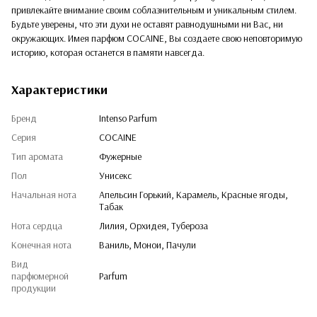
привлекайте внимание своим соблазнительным и уникальным стилем.
Будьте уверены, что эти духи не оставят равнодушными ни Вас, ни
окружающих. Имея парфюм COCAINE, Вы создаете свою неповторимую
историю, которая останется в памяти навсегда.
Характеристики
Бренд
Intenso Parfum
Серия
COCAINE
Тип аромата
Фужерные
Пол
Унисекс
Начальная нота
Апельсин Горький, Карамель, Красные ягоды,
Табак
Нота сердца
Лилия, Орхидея, Тубероза
Конечная нота
Ваниль, Монои, Пачули
Вид
парфюмерной
Parfum
продукции