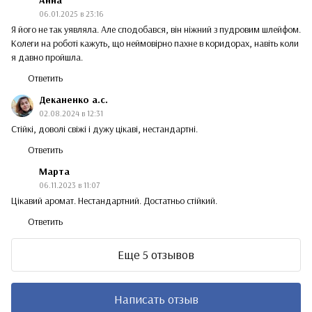
06.01.2025 в 23:16
Я його не так уявляла. Але сподобався, він ніжний з пудровим шлейфом.
Колеги на роботі кажуть, що неймовірно пахне в коридорах, навіть коли
я давно пройшла.
Ответить
Деканенко а.с.
02.08.2024 в 12:31
Стійкі, доволі свіжі і дужу цікаві, нестандартні.
Ответить
Марта
06.11.2023 в 11:07
Цікавий аромат. Нестандартний. Достатньо стійкий.
Ответить
Еще 5 отзывов
Написать отзыв