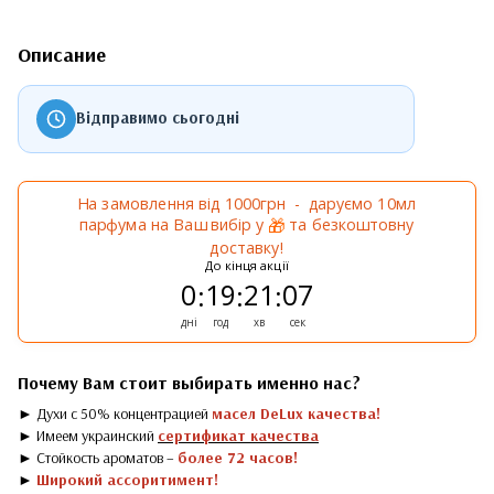
Описание
Відправимо сьогодні
На замовлення від 1000грн - даруємо 10мл
парфума на Ваш вибір у
та безкоштовну
🎁
доставку!
До кінця акції
0
19
21
07
:
:
:
дні
год
хв
сек
Почему Вам стоит выбирать именно нас?
► Духи с 50% концентрацией
масел DeLux качества!
► Имеем украинский
сертификат качества
► Стойкость ароматов –
более 72 часов!
►
Широкий ассоритимент!