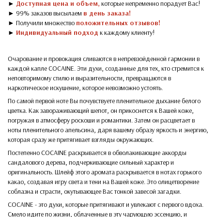
►
Доступная цена и объем,
которые непременно порадует Вас!
► 99% заказов высылаем
в день заказа!
► Получили множество
положительных отзывов!
►
Индивидуальный подход
к каждому клиенту!
Очарование и провокация сливаются в непревзойденной гармонии в
каждой капле COCAINE. Эти духи, созданные для тех, кто стремится к
неповторимому стилю и выразительности, превращаются в
наркотическое искушение, которое невозможно устоять.
По самой первой ноте Вы почувствуете пленительное дыхание белого
цветка. Как завораживающий шепот, он прикоснется к Вашей коже,
погружая в атмосферу роскоши и романтики. Затем он расцветает в
ноты пленительного апельсина, даря вашему образу яркость и энергию,
которая сразу же притягивает взгляды окружающих.
Постепенно COCAINE раскрывается в обволакивающие аккорды
сандалового дерева, подчеркивающие сильный характер и
оригинальность. Шлейф этого аромата раскрывается в нотах горького
какао, создавая игру света и тени на Вашей коже. Это олицетворение
соблазна и страсти, окутывающее Вас тонкой завесой загадки.
COCAINE - это духи, которые притягивают и увлекают с первого вдоха.
Смело идите по жизни, облаченные в эту чарующую эссенцию, и