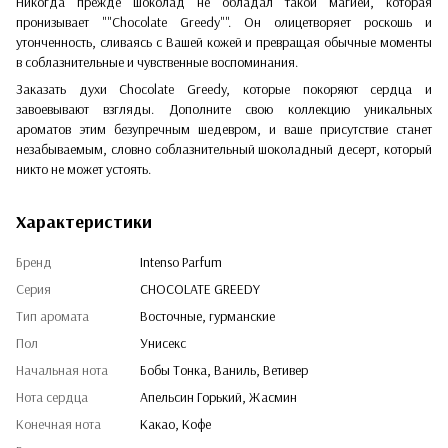
Никогда прежде шоколад не обладал такой магией, которая
пронизывает ""Chocolate Greedy"". Он олицетворяет роскошь и
утонченность, сливаясь с Вашей кожей и превращая обычные моменты
в соблазнительные и чувственные воспоминания.
Заказать духи Chocolate Greedy, которые покоряют сердца и
завоевывают взгляды. Дополните свою коллекцию уникальных
ароматов этим безупречным шедевром, и ваше присутствие станет
незабываемым, словно соблазнительный шоколадный десерт, который
никто не может устоять.
Характеристики
Бренд
Intenso Parfum
Серия
CHOCOLATE GREEDY
Тип аромата
Восточные, гурманские
Пол
Унисекс
Начальная нота
Бобы Тонка, Ваниль, Ветивер
Нота сердца
Апельсин Горький, Жасмин
Конечная нота
Какао, Кофе