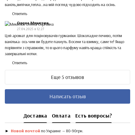
ваніль,випічки,тепла...на мій погляд чудово підходить на осінь.
Ответить
Олена Микитюк
27.04.2025 в 12:27
Цей аромат для поціновувачів гурманіки. Шоколадне печиво, потім
ванілька- ось чим ви будете пахнуть. Восени та взимку, саме те! Якщо
порівняти з справжнім, то в цього парфуму навіть краща стійкість та
завершальні нотки.
Ответить
Еще 5 отзывов
Написать отзыв
Доставка
Оплата
Есть вопросы?
►
Новой почтой
по Украине — 80-90грн.