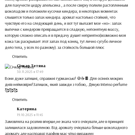
для пахучести цедру апельсина , а после сверху полили растопленным
шоколадом и положили кусочки киндера; в некоторых моментах
слышится только запах киндера. аромат настолько стойкий, что
чувствую его на следующий день, и вот тут вылазит мое «но»: запах
выпечки с киндером превращается в сладкую, непонятную массу,
которую сложно описать и в придачу душит неприятно(возможно моя
кожа так раскрывает этот запах под конец, тут лично сугубо личное
дело тела, у всех по разному). за стойкость большой плюс
Ответить
Січкар Тетяна
30.11.2025 в 17:49
Вони дуже затишні, справжні гурманські! 🍪☕🍫.Для осінніх мокрих
днів неймовірні!Затишок, який завжди з тобою,. Дякую Intenso perfume
🥰🥰🥰
Ответить
Катерина
19.10.2025 в 11:45
Замовляла на розлив вперше,не знала чого очікувати,але в принципі
залишилася задоволеною. Від аромату очікувала більше шоколадного
аромату,але насправді парфум має чітко виражену