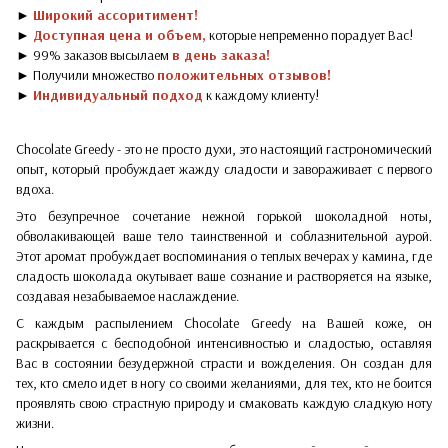
►
Широкий ассоритимент!
►
Доступная цена и объем,
которые непременно порадует Вас!
► 99% заказов высылаем
в день заказа!
► Получили множество
положительных отзывов!
►
Индивидуальный подход
к каждому клиенту!
Chocolate Greedy - это не просто духи, это настоящий гастрономический
опыт, который пробуждает жажду сладости и завораживает с первого
вдоха.
Это безупречное сочетание нежной горькой шоколадной ноты,
обволакивающей ваше тело таинственной и соблазнительной аурой.
Этот аромат пробуждает воспоминания о теплых вечерах у камина, где
сладость шоколада окутывает ваше сознание и растворяется на языке,
создавая незабываемое наслаждение.
С каждым распылением Chocolate Greedy на Вашей коже, он
раскрывается с бесподобной интенсивностью и сладостью, оставляя
Вас в состоянии безудержной страсти и вожделения. Он создан для
тех, кто смело идет в ногу со своими желаниями, для тех, кто не боится
проявлять свою страстную природу и смаковать каждую сладкую ноту
жизни.