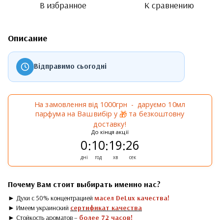
В избранное
К сравнению
Описание
Відправимо сьогодні
На замовлення від 1000грн - даруємо 10мл
парфума на Ваш вибір у
та безкоштовну
🎁
доставку!
До кінця акції
0
10
19
26
:
:
:
дні
год
хв
сек
Почему Вам стоит выбирать именно нас?
► Духи с 50% концентрацией
масел DeLux качества!
► Имеем украинский
сертификат качества
► Стойкость ароматов –
более 72 часов!