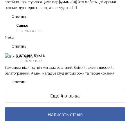
постійно користувався цими парфумами )))) Хто любить цей аромат -
рекомендую однозначно, якість чудова 👍🏻
Ответить
Сашко
18.12.2024 в 15:09
Бімба
Ответить
Вікторія Кукла
16.01.2024 в 15:42
Замовила підлітку. він мегазадоволений. Свіжий, але не плоский,
багатогранний. А мені нагадує студентські роки та перше кохання
Ответить
Еще 4 отзыва
Написать отзыв