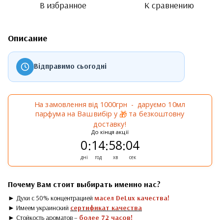
В избранное
К сравнению
Описание
Відправимо сьогодні
На замовлення від 1000грн - даруємо 10мл
парфума на Ваш вибір у
та безкоштовну
🎁
доставку!
До кінця акції
0
14
58
04
:
:
:
дні
год
хв
сек
Почему Вам стоит выбирать именно нас?
► Духи с 50% концентрацией
масел DeLux качества!
► Имеем украинский
сертификат качества
► Стойкость ароматов –
более 72 часов!