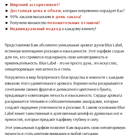
►
Широкий ассоритимент!
►
Доступная цена и объем,
которые непременно порадует Вас!
► 99% заказов высылаем
в день заказа!
► Получили множество
положительных отзывов!
►
Индивидуальный подход
к каждому клиенту!
Представляем Вам абсолютно уникальный аромат духов Blue Label,
истинную воплощение роскоши и изысканности. Этот парфюм создан
для тех, кто стремится подчеркнуть свою неповторимость и
привлекательность. Blue Label - это не просто духи, это искусство,
олицетворяющее элегантность и стиль.
Погрузитесь в мир безупречного благородства и нежности с каждым
взмахом этого удивительного аромата. Верхние ноты раскрываются
сочетанием свежих фруктов и деликатного цветочного букета,
придающего композиции легкость и изысканность. Сердце аромата
раскрывается теплыми и соблазнительными аккордами, которые
создают ощущение утонченности и роскоши. В самом основании Blue
Label лежит таинственный и долговечный шлейф из древесных нот и
пряностей, которые придают парфюму глубину и силу.
Этот уникальный парфюм позволит Вам выразить свою неповторимую
личность и стать центром внимания в любой ситуации.