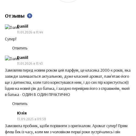
Отзывы
9
Daniil
11.01.2026 в 11:44
Супер!
Ответить
Daniil
11.01.2026 в 11:43
Замовляв перед новим роком цей парфум, це класика 2000-х років, яка
завжди залишається актуальною, дуже класний аромат, пам'ятаю його
ще з дитинства, коли тато користувався ним, і до сих пір користується))
Їздив на новий рік до батька, і заодно перевірив його з справжнім, який
в батька - ОДИН В ОДИН ПРАКТИЧНО
Ответить
Юлія
13.09.2025 в 09:58
Замовила пробник, щоби порівняти з оригіналом. Аромат супер! Прям
флеш бек із часу, коли ми з чоловіком перші роки зустрічались і він