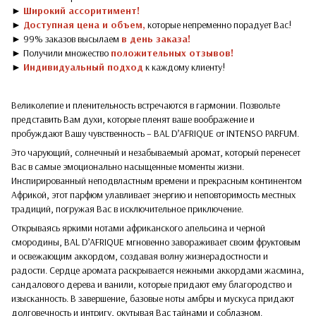
►
Широкий ассоритимент!
►
Доступная цена и объем,
которые непременно порадует Вас!
► 99% заказов высылаем
в день заказа!
► Получили множество
положительных отзывов!
►
Индивидуальный подход
к каждому клиенту!
Великолепие и пленительность встречаются в гармонии. Позвольте
представить Вам духи, которые пленят ваше воображение и
пробуждают Вашу чувственность – BAL D’AFRIQUE от INTENSO PARFUM.
Это чарующий, солнечный и незабываемый аромат, который перенесет
Вас в самые эмоционально насыщенные моменты жизни.
Инспирированный неподвластным времени и прекрасным континентом
Африкой, этот парфюм улавливает энергию и неповторимость местных
традиций, погружая Вас в исключительное приключение.
Открываясь яркими нотами африканского апельсина и черной
смородины, BAL D’AFRIQUE мгновенно завораживает своим фруктовым
и освежающим аккордом, создавая волну жизнерадостности и
радости. Сердце аромата раскрывается нежными аккордами жасмина,
сандалового дерева и ванили, которые придают ему благородство и
изысканность. В завершение, базовые ноты амбры и мускуса придают
долговечность и интригу, окутывая Вас тайнами и соблазном.