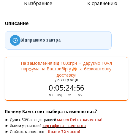
В избранное
К сравнению
Описание
Відправимо завтра
На замовлення від 1000грн - даруємо 10мл
парфума на Ваш вибір у
та безкоштовну
🎁
доставку!
До кінця акції
0
05
24
56
:
:
:
дні
год
хв
сек
Почему Вам стоит выбирать именно нас?
► Духи с 50% концентрацией
масел DeLux качества!
► Имеем украинский
сертификат качества
► Стойкость ароматов –
более 72 часов!