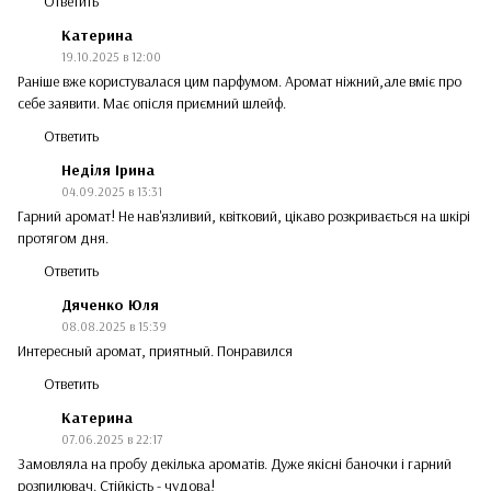
Ответить
Катерина
19.10.2025 в 12:00
Раніше вже користувалася цим парфумом. Аромат ніжний,але вміє про
себе заявити. Має опісля приємний шлейф.
Ответить
Неділя Ірина
04.09.2025 в 13:31
Гарний аромат! Не нав'язливий, квітковий, цікаво розкривається на шкірі
протягом дня.
Ответить
Дяченко Юля
08.08.2025 в 15:39
Интересный аромат, приятный. Понравился
Ответить
Катерина
07.06.2025 в 22:17
Замовляла на пробу декілька ароматів. Дуже якісні баночки і гарний
розпилювач. Стійкість - чудова!