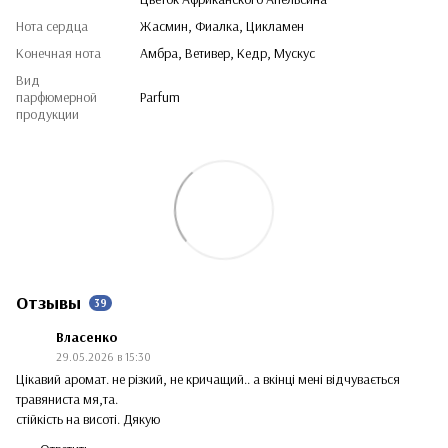
Нота сердца
Жасмин, Фиалка, Цикламен
Конечная нота
Амбра, Ветивер, Кедр, Мускус
Вид
парфюмерной
Parfum
продукции
Отзывы
39
Власенко
29.05.2026 в 15:30
Цікавий аромат. не різкий, не кричащий.. а вкінці мені відчувається
травяниста мя,та.
стійкість на висоті. Дякую