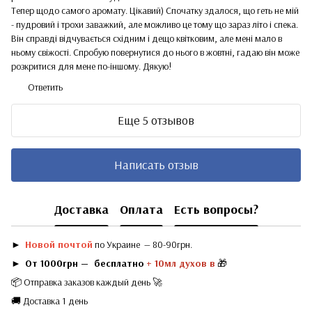
Тепер щодо самого аромату. Цікавий) Спочатку здалося, що геть не мій
- пудровий і трохи заважкий, але можливо це тому що зараз літо і спека.
Він справді відчувається східним і дещо квітковим, але мені мало в
ньому свіжості. Спробую повернутися до нього в жовтні, гадаю він може
розкритися для мене по-іншому. Дякую!
Ответить
Еще 5 отзывов
Написать отзыв
Доставка
Оплата
Есть вопросы?
►
Новой почтой
по Украине — 80-90грн.
►
От 1000грн — бесплатно
+ 10мл духов в
🎁
📦 Отправка заказов каждый день 🚀
🚚 Доставка 1 день