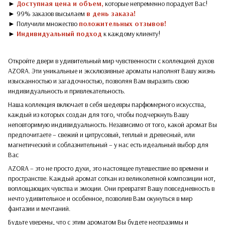
►
Доступная цена и объем,
которые непременно порадует Вас!
► 99% заказов высылаем
в день заказа!
► Получили множество
положительных отзывов!
►
Индивидуальный подход
к каждому клиенту!
Откройте двери в удивительный мир чувственности с коллекцией духов
AZORA. Эти уникальные и эксклюзивные ароматы наполнят Вашу жизнь
изысканностью и загадочностью, позволяя Вам выразить свою
индивидуальность и привлекательность.
Наша коллекция включает в себя шедевры парфюмерного искусства,
каждый из которых создан для того, чтобы подчеркнуть Вашу
неповторимую индивидуальность. Независимо от того, какой аромат Вы
предпочитаете – свежий и цитрусовый, теплый и древесный, или
магнетический и соблазнительный – у нас есть идеальный выбор для
Вас
AZORA – это не просто духи, это настоящее путешествие во времени и
пространстве. Каждый аромат соткан из великолепной композиции нот,
воплощающих чувства и эмоции. Они превратят Вашу повседневность в
нечто удивительное и особенное, позволив Вам окунуться в мир
фантазии и мечтаний.
Будьте уверены, что с этим ароматом Вы будете неотразимы и