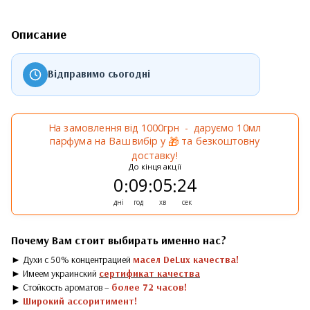
Описание
Відправимо сьогодні
На замовлення від 1000грн - даруємо 10мл
парфума на Ваш вибір у
та безкоштовну
🎁
доставку!
До кінця акції
0
09
05
24
:
:
:
дні
год
хв
сек
Почему Вам стоит выбирать именно нас?
► Духи с 50% концентрацией
масел DeLux качества!
► Имеем украинский
сертификат качества
► Стойкость ароматов –
более 72 часов!
►
Широкий ассоритимент!