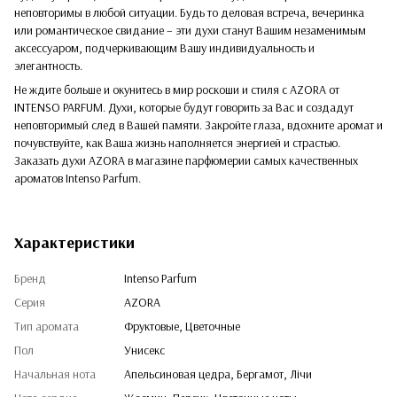
неповторимы в любой ситуации. Будь то деловая встреча, вечеринка
или романтическое свидание – эти духи станут Вашим незаменимым
аксессуаром, подчеркивающим Вашу индивидуальность и
элегантность.
Не ждите больше и окунитесь в мир роскоши и стиля с AZORA от
INTENSO PARFUM. Духи, которые будут говорить за Вас и создадут
неповторимый след в Вашей памяти. Закройте глаза, вдохните аромат и
почувствуйте, как Ваша жизнь наполняется энергией и страстью.
Заказать духи AZORA в магазине парфюмерии самых качественных
ароматов Intenso Parfum.
Характеристики
Бренд
Intenso Parfum
Серия
AZORA
Тип аромата
Фруктовые, Цветочные
Пол
Унисекс
Начальная нота
Апельсиновая цедра, Бергамот, Лічи