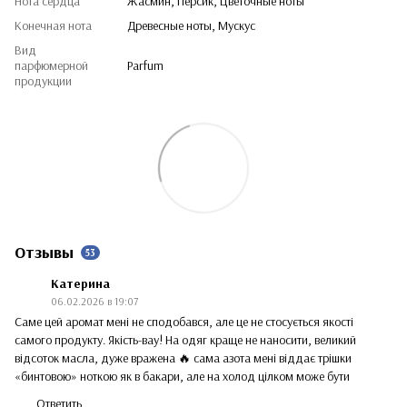
Нота сердца
Жасмин, Персик, Цветочные ноты
Конечная нота
Древесные ноты, Мускус
Вид
парфюмерной
Parfum
продукции
Отзывы
53
Катерина
06.02.2026 в 19:07
Саме цей аромат мені не сподобався, але це не стосується якості
самого продукту. Якість-вау! На одяг краще не наносити, великий
відсоток масла, дуже вражена 🔥 сама азота мені віддає трішки
«бинтовою» ноткою як в бакари, але на холод цілком може бути
Ответить