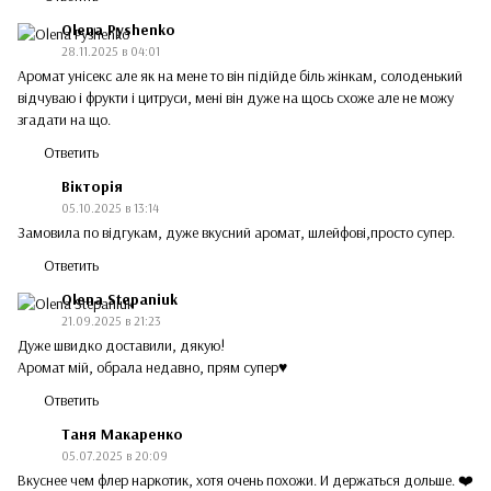
Olena Pyshenko
28.11.2025 в 04:01
Аромат унісекс але як на мене то він підійде біль жінкам, солоденький
відчуваю і фрукти і цитруси, мені він дуже на щось схоже але не можу
згадати на що.
Ответить
Вікторія
05.10.2025 в 13:14
Замовила по відгукам, дуже вкусний аромат, шлейфові,просто супер.
Ответить
Olena Stepaniuk
21.09.2025 в 21:23
Дуже швидко доставили, дякую!
Аромат мій, обрала недавно, прям супер♥️
Ответить
Таня Макаренко
05.07.2025 в 20:09
Вкуснее чем флер наркотик, хотя очень похожи. И держаться дольше. ❤️