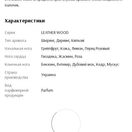
палочек.
Характеристики
Серия
LEATHER WOOD
Тип аромата
Шкіряні, Деревні, Квіткові
Начальная нота
Грейпфрут, Кожа, Лимон, Перец Розовый
Нота сердца
Гвоздика, Жасмин, Роза
Конечная нота
Бензоин, Ветивер, Дубовий мох, Кедр, Мускус
Страна
Украина
производства
Вид
парфюмерной
Parfum
продукции