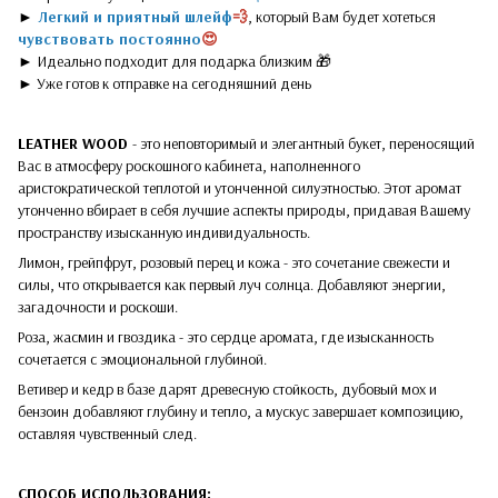
►
Легкий и приятный шлейф
💨
, который Вам будет хотеться
чувствовать постоянно
😍
►
Идеально подходит для подарка близким 🎁
► Уже готов к отправке на сегодняшний день
LEATHER WOOD
- это неповторимый и элегантный букет, переносящий
Вас в атмосферу роскошного кабинета, наполненного
аристократической теплотой и утонченной силуэтностью. Этот аромат
утонченно вбирает в себя лучшие аспекты природы, придавая Вашему
пространству изысканную индивидуальность.
Лимон, грейпфрут, розовый перец и кожа - это сочетание свежести и
силы, что открывается как первый луч солнца. Добавляют энергии,
загадочности и роскоши.
Роза, жасмин и гвоздика - это сердце аромата, где изысканность
сочетается с эмоциональной глубиной.
Ветивер и кедр в базе дарят древесную стойкость, дубовый мох и
бензоин добавляют глубину и тепло, а мускус завершает композицию,
оставляя чувственный след.
СПОСОБ ИСПОЛЬЗОВАНИЯ: