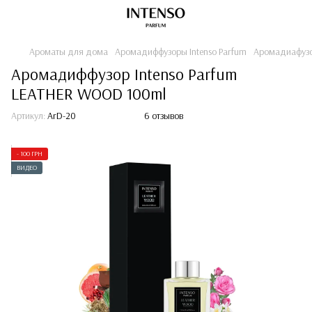
Ароматы для дома
Аромадиффузоры Intenso Parfum
Аромадиaфузо
Аромадиффузор Intenso Parfum
LEATHER WOOD 100ml
Артикул:
ArD-20
6 отзывов
- 100 ГРН
ВИДЕО