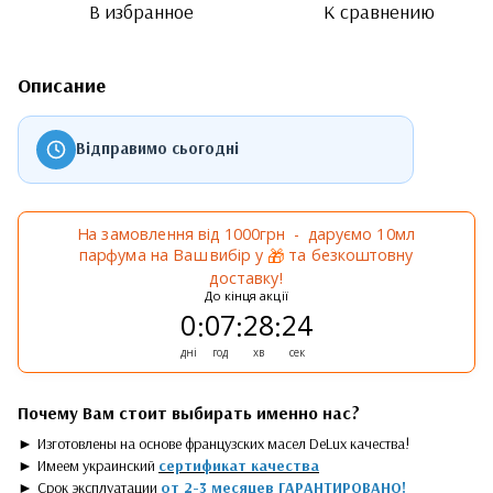
В избранное
К сравнению
Описание
Відправимо сьогодні
На замовлення від 1000грн - даруємо 10мл
парфума на Ваш вибір у
та безкоштовну
🎁
доставку!
До кінця акції
0
07
28
24
:
:
:
дні
год
хв
сек
Почему Вам стоит выбирать именно нас?
►
Изготовлены на основе французских масел DeLux качества!
►
Имеем украинский
сертификат качества
►
Срок эксплуатации
от 2-3 месяцев ГАРАНТИРОВАНО!