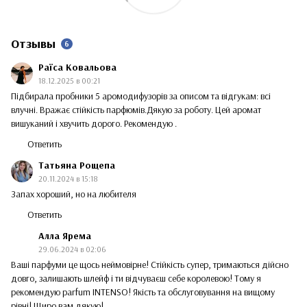
Отзывы
6
Раїса Ковальова
18.12.2025 в 00:21
Підбирала пробники 5 аромодифузорів за описом та відгукам: всі
влучні. Вражає стійкість парфюмів.Дякую за роботу. Цей аромат
вишуканий і хвучить дорого. Рекомендую .
Ответить
Татьяна Рощепа
20.11.2024 в 15:18
Запах хороший, но на любителя
Ответить
Алла Ярема
29.06.2024 в 02:06
Ваші парфуми це щось неймовірне! Стійкість супер, тримаються дійсно
довго, залишають шлейф і ти відчуваєш себе королевою! Тому я
рекомендую parfum INTENSO! Якість та обслуговування на вищому
рівні! Щиро вам дякую!