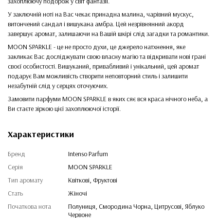
захоплюючу подорож у світ фантазії.
У заключній ноті на Вас чекає принадна малина, чарівний мускус,
витончений сандал і вишукана амбра. Цей незрівнянний акорд
завершує аромат, залишаючи на Вашій шкірі слід загадки та романтики.
MOON SPARKLE - це не просто духи, це джерело натхнення, яке
закликає Вас досліджувати свою власну магію та відкривати нові грані
своєї особистості. Вишуканий, привабливий і унікальний, цей аромат
подарує Вам можливість створити неповторний стиль і залишити
незабутній слід у серцях оточуючих.
Замовити парфуми MOON SPARKLE в яких сяє вся краса нічного неба, а
Ви стаєте зіркою цієї захоплюючої історії.
Характеристики
Бренд
Intenso Parfum
Серія
MOON SPARKLE
Тип аромату
Квіткові, Фруктові
Стать
Жіночі
Початкова нота
Полуниця, Смородина Чорна, Цитрусові, Яблуко
Червоне