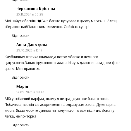
Черкашина Крістіна
25.11.2024 в 00:28
Мої найулюбленіші ❤️Вже багато купувала в цьому магазині. Але ці
збирають найбільше комплементів. Стійкість супер!
Відповісти
Анна Давыдова
29.10.2023 в 15:17
Клубничная жвачка вначале,а потом яблоко и немного
цитрусовых.Запах фруктового салата. И чуть дальше,на заднем фоне
цветы. Мне нравится.
Відповісти
Марія
14.09.2023 в 08:47
Мій улюблений парфум, якому я не зраджую вже багато років.
Побачила, що він є в асортименті та одразу замовила. Дуже гарна
якість. Якщо любите суницю чи полуницю, то вам підійде. Вона тут
легка, не приторна
Відповісти