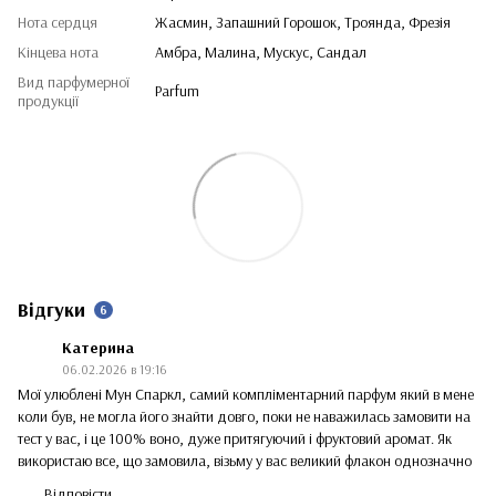
Нота сердця
Жасмин, Запашний Горошок, Троянда, Фрезія
Кінцева нота
Амбра, Малина, Мускус, Сандал
Вид парфумерної
Parfum
продукції
Відгуки
6
Катерина
06.02.2026 в 19:16
Мої улюблені Мун Спаркл, самий компліментарний парфум який в мене
коли був, не могла його знайти довго, поки не наважилась замовити на
тест у вас, і це 100% воно, дуже притягуючий і фруктовий аромат. Як
використаю все, що замовила, візьму у вас великий флакон однозначно
Відповісти