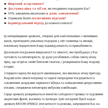
►
Широкий асортимент!
►
Доступна ціна та об`єм,
які неодмінно порадують Вас!
► 99% замовлень висилаємо
в день замовлення!
► Отримали безліч
позитивних відгуків!
►
Індивідуальний підхід
до кожного клієнта!
Ці неперевершені аромати, створені для найстильніших і сміливіших
жінок, пропонують унікальну подорож у світ таємниць та емоцій,
покликану підкреслити Вашу індивідуальність та привабливість.
Досконале поєднання вишуканості та свіжості, яке пробуджує у Вас
чуттєвість та неповторність. Ці духи уособлюють собою сяючу нічну
зірку, що огортає своїм блиском і магією, і розкривають Вашу яскраву
історію.
З першого вдиху Ви відчуєте хвилювання, яке викликає нічну пригоду.
Яскраві ноти свіжої полуниці та чорної смородини поєднуються із
соковитими акордами червоного яблука та освіжаючими цитрусовими
нотами, створюючи неповторну вибухову комбінацію.
Серце аромату розкривається ніжністю солодкого горошку та чудовими
акцентами фрезії, жасмину та троянди. Цей складний букет надає
аромату MOON SPARKLE елегантності та розкоші, запрошуючи Вас на