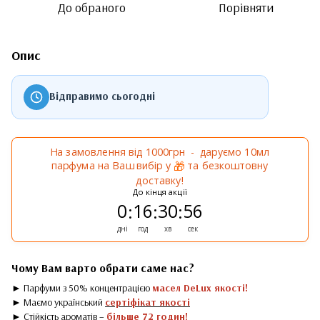
До обраного
Порівняти
Опис
Відправимо сьогодні
На замовлення від 1000грн - даруємо 10мл
парфума на Ваш вибір у
та безкоштовну
🎁
доставку!
До кінця акції
0
16
30
56
:
:
:
дні
год
хв
сек
Чому Вам варто обрати саме нас?
► Парфуми з 50% концентрацією
масел DeLux якості!
► Маємо український
сертіфікат якості
► Стійкість ароматів –
більше 72 годин!