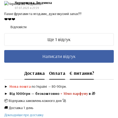
Чернишова Людмила
07.07.2023 в 21:59
Пахне фруктами та ягодами, дуже вкусний запах!!!
❤️❤️❤️
Відповісти
Ще 1 відгук
Написати відгук
Доставка
Оплата
Є питання?
►
Нова пошта
по Україні — 80-90грн.
►
Від 1000грн — безкоштовно
+ 10мл парфуму
в
🎁
📦 Відправка замовлень кожного дня 🚀
🚚 Доставка 1 день
Докладніше про доставку