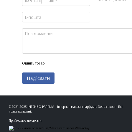
Оцініть товар
Надіслати
©2021-2025 INTENSO PARFUM - інтернет-магазин парфумів DeLux якості. Всі
права захищені.
Приймаємо до оплати