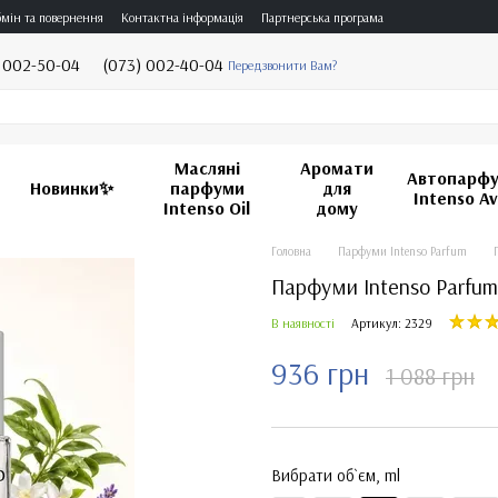
мін та повернення
Контактна інформація
Партнерська програма
 002-50-04
(073) 002-40-04
Передзвонити Вам?
Масляні
Аромати
Автопарф
Новинки✨
парфуми
для
Intenso A
Intenso Oil
дому
Головна
Парфуми Intenso Parfum
Парфуми Intenso Parfum
В наявності
Артикул: 2329
936 грн
1 088 грн
Вибрати об`єм, ml