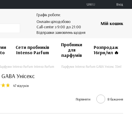
UA
RU
Вхід
Графік роботи:
Онлайн цілодобово
Мій кошик
Call-center з 9:00 до 21:00
Відправки замовлень щодня
Пробники
уми
Сети пробників
Розпродаж
для
vto
Intenso Parfum
16грн/мл 🔥️️️️️️
парфумів
Парфуми Intenso Parfum Intenso Parfum
Парфуми Intenso Parfum GABA Унісекс 35ml
 GABA Унісекс
47 відгуків
Порівняти
В бажання