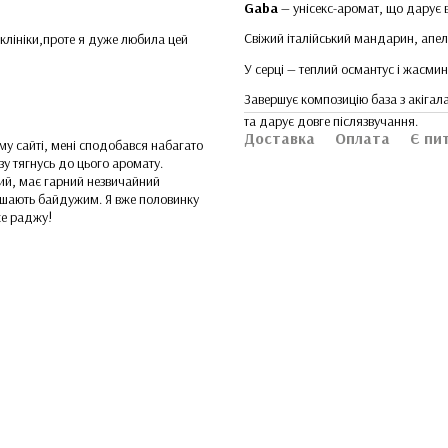
Gaba
— унісекс-аромат, що дарує в
Свіжий італійський мандарин, апел
іклініки,проте я дуже любила цей
У серці — теплий османтус і жасмин
Завершує композицію база з акігал
та дарує довге післязвучання.
Доставка
Оплата
Є пи
му сайті, мені сподобався набагато
зу тягнусь до цього аромату.
кий, має гарний незвичайний
алишають байдужим. Я вже половинку
же раджу!