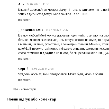
Alla
22.07.2026 в 19:39
Цікавий аромат.Мені чомусь відчутні нотки медикаментів та пол
запах з дитинства,тому і Gaba зайшла на всі 100%.
Відповісти
Довженко Юлія
13.07.2026 в 15:56
Це моя любов! Мені колись дарували ориг-ний, то аналог на цьо
більше!! Якщо я вже не знаю, чим хочу сьогодні пахнути, то одра
Смачний, цікавий, фруктовий, але не примітивний. Манкий, стій
шлейф.. В ньому є такі нотки, які важко описати, але вони не з
свого оточення підсадила на нього, бо він реально класний. Ду
Відповісти
Сергій
16.06.2026 в 12:08
Чудовий аромат, мені сподобався. Може бути, можна брати
Відповісти
Ще 5 коментарів
Новий відгук або коментар
Увійти за допомогою