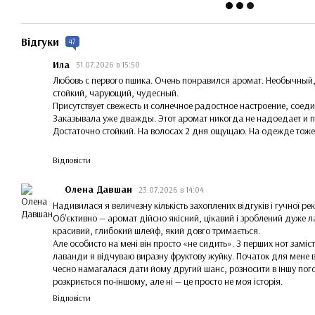
Відгуки
47
Ила
31.07.2026 в 15:50
Любовь с первого пшика. Очень понравился аромат. Необычный
стойкий, чарующий, чудесный.
Присутствует свежесть и солнечное радостное настроение, соед
Заказывала уже дважды. Этот аромат никогда не надоедает и 
Достаточно стойкий. На волосах 2 дня ощущаю. На одежде тож
Відповісти
Олена Давшан
23.07.2026 в 14:04
Надивилася я величезну кількість захоплених відгуків і гучної р
Об'єктивно — аромат дійсно якісний, цікавий і зроблений дуже 
красивий, глибокий шлейф, який довго тримається.
Але особисто на мені він просто «не сидить». З перших нот замість
лаванди я відчуваю виразну фруктову жуйку. Початок для мене 
чесно намагалася дати йому другий шанс, розносити в іншу пог
розкриється по-іншому, але ні — це просто не моя історія.
Відповісти