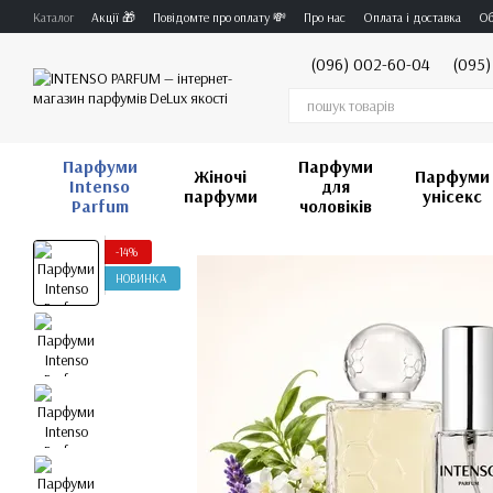
Перейти до основного контенту
Каталог
Акції 🎁
Повідомте про оплату 💸
Про нас
Оплата і доставка
Об
(096) 002-60-04
(095)
Парфуми
Парфуми
Жіночі
Парфуми
Intenso
для
парфуми
унісекс
Parfum
чоловіків
-14%
НОВИНКА