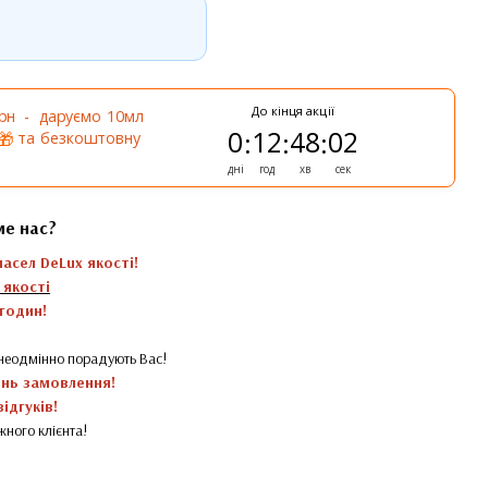
До кінця акції
грн - даруємо 10мл
0
12
48
01
:
:
:
та безкоштовну
🎁
дні
год
хв
сек
ме нас?
масел DeLux якості!
 якості
 годин!
 неодмінно порадують Вас!
ень замовлення!
ідгуків!
жного клієнта!