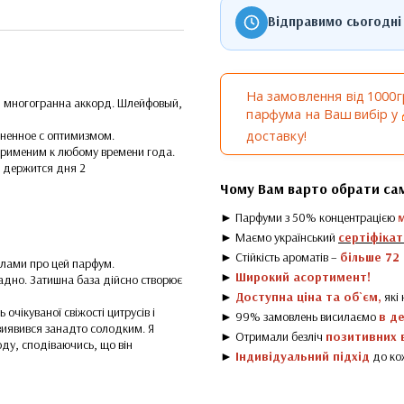
Відправимо сьогодні
На замовлення від 1000
, многогранна аккорд. Шлейфовый,
парфума на Ваш вибір у
доставку!
иненное с оптимизмом.
применим к любому времени года.
е держится дня 2
Чому Вам варто обрати са
► Парфуми з 50% концентрацією
► Маємо український
сертіфікат
► Стійкість ароматів –
більше 72
еклами про цей парфум.
►
Широкий асортимент!
ладно. Затишна база дійсно створює
►
Доступна ціна та об`єм,
які
 очікуваної свіжості цитрусів і
► 99% замовлень висилаємо
в д
виявився занадто солодким. Я
► Отримали безліч
позитивних в
оду, сподіваючись, що він
►
Індивідуальний підхід
до ко