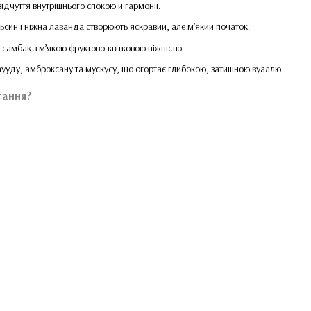
ідчуття внутрішнього спокою й гармонії.
ьсин і ніжна лаванда створюють яскравий, але м’який початок.
 самбак з м’якою фруктово-квітковою ніжністю.
аууду, амброксану та мускусу, що огортає глибокою, затишною вуаллю
тання?