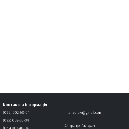
Контактна інформація
(096) 002-60-04
intenso.pw@gmail.com
(095) 002-50-04
Дніпро, вул.Пастера 4
(073) 002-40-04