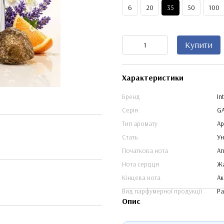
6
20
35
50
100
Купити
Характеристики
Бренд
In
Серія
G
Тип аромату
Ар
Стать
Ун
Початкова нота
Ап
Нота сердця
Жа
Кінцева нота
Ак
Вид парфумерної продукції
Pa
Опис