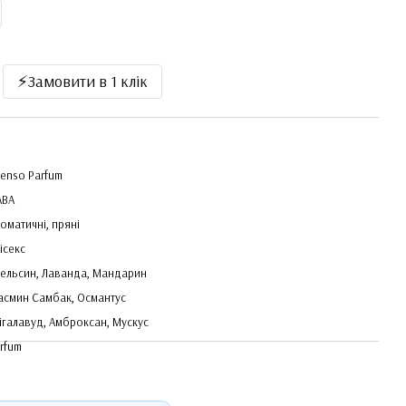
⚡️Замовити в 1 клік
tenso Parfum
ABA
оматичні, пряні
ісекс
ельсин, Лаванда, Мандарин
смин Самбак, Османтус
ігалавуд, Амброксан, Мускус
rfum